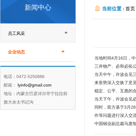
新闻中心
当前位置 :
首页
员工风采
企业动态
当地时间4月16日
三井物产、必和必拓
当天中午，许波会见三
电话：0472-5250886
来形势深入交换了意
邮箱：
lyinfo@gmail.com
稳定、公平、互惠的
地址：内蒙古巴彦淖尔市宁拉拉前
当天下午，许波会见必
旗大佘太书记沟
同时，双方基于3月
作等问题进行深入交
中国铜业副总裁马惠