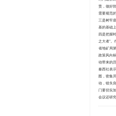
责，做好
需要规范
三是树牢
基的基础
四是把握
之大者”。
省地矿局
政策风向
动带来的
秦西社表
图，密集
动，错失
门要切实
会议还研