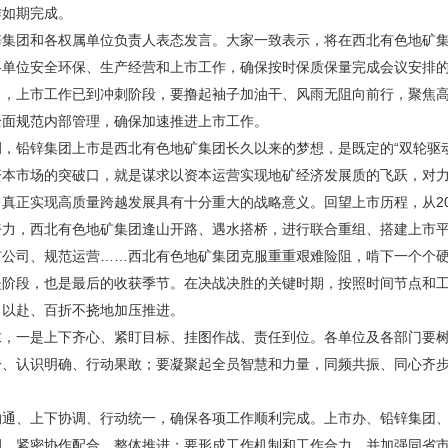
作如期完成。
锌集团和各权属单位负责人表态发言。大家一致表示，将在西北有色地矿
各单位安全环保、生产经营和上市工作，确保按时保质保量完成会议安排
出，上市工作已到冲刺阶段，要撸起袖子加油干、风雨无阻向前行，聚焦
全面规范内部管理，确保加速推进上市工作。
调，铅锌集团上市是西北有色地矿集团长久以来的梦想，是既定的“双轮驱
资本市场的突破口，就是谋求以资本运营实现地矿经济发展质的飞跃，对
真正实现高质量跨越发展具有十分重大的战略意义。回望上市历程，从20
努力，西北有色地矿集团逢山开路、遇水搭桥，进行联合重组、搭建上市
市公司、规范运营……西北有色地矿集团克服重重艰难险阻，啃下一个个
坚阶段，也是最后的收获季节。在决战决胜的关键时期，按照时间节点和
力以赴、百折不挠地加压推进。
求，一是上下齐心、紧盯目标、挂图作战、责任到位。各单位及各部门要
一、认识明确、行动果敢；要凝聚起全员智慧和力量，同频共振、同心齐
沟通、上下协调、行动统一，确保各项工作顺利完成。上市办、铅锌集团
调、紧密协作配合，整体推进；要形成工作机制和工作合力，并加强同省