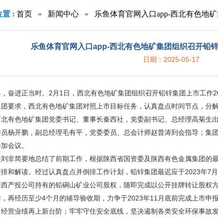
置 :
首页
»
新闻中心
»
乐鱼体育官网入口app-西北有色
乐鱼体育官网入口app-西北有色地矿集团组织召开铅
日期：2025-05-17
，奋进正当时。2月1日，西北有色地矿集团组织召开铅锌集团上市工作2
集团要求，西北有色地矿集团对照上市目标任务，认真盘点时间节点，分
西北有色地矿集团党委书记、董事长秦西社，党委副书记、总经理高菊生
委员杨开鹏，副总经理毛有平，党委委员、总会计师赵普涛到会指导；集
参加会议。
任刘非简要地总结了前期工作，根据陕西省国资委及陕西有色金属集团的
排和解读。经过认真盘点并倒排工作计划，铅锌集团最迟应于2023年7
陕西产投公司持有的铅硐山矿业公司股权，随即完成以公开挂牌转让股权
，再经历至少4个月的辅导验收期，力争于2023年11月底前完成上市
，经营业绩再上新台阶；牢牢守住安全底线，坚决遏制各类安全环保事故