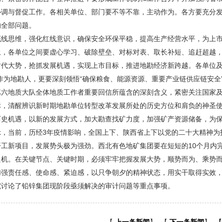
协调与督促工作。各相关单位、部门要不等不靠，主动作为。各方要充分
的全部问题。
底线思维，强化红线意识，确保安全环保平稳，提高生产经营水平，为上
上，各单位之间要虚心学习、破除壁垒、对标对表、取长补短、追赶超越
时代大势，抢抓发展机遇，实现上市目标，推进地勘经济新跨越。各单位及
作为地勘人，更要深刻领悟“确保粮食、能源资源、重要产业链供应链安全
第六地质大队全体地质工作者重要回信所蕴含的深刻含义，紧密关注国家
标，清醒辨识新时期地勘单位转型改革发展所处的历史方位和肩负的神圣
历史机遇，以新的发展方式，加大勘查找矿力度，加强矿产资源储备，为
示，当前，历经3年疫情影响，全国上下、陕西省上下以党的二十大精神为
开工新项目，发展势头极为强劲。西北有色地矿集团要在短短的10个月内
良机。在关键节点、关键时期，必须牢牢把握发展大势，顺势而为、乘势
加强责任感、使命感、紧迫感，以只争朝夕的精神状态，用实干取得实效
究讨论了铅锌集团现阶段亟须解决的审计问题等重点事项。