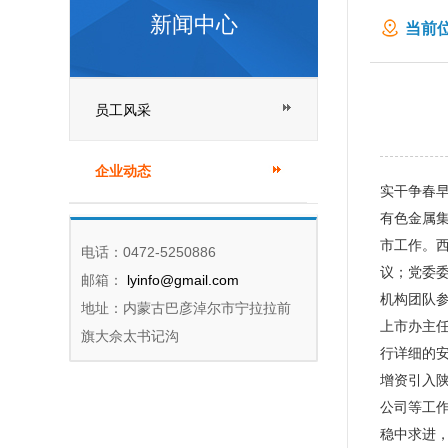
新闻中心
当前位
员工风采
企业动态
实干争春早
有色金属
市工作。
电话：0472-5250886
议；党委
邮箱：
lyinfo@gmail.com
机构团队
地址：内蒙古巴彦淖尔市宁拉拉前
上市办主
旗大佘太书记沟
行详细的安
增资引入
公司等工作
稳中求进