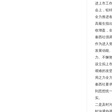
进上市工
会上，铅
全力推进
高菊生指
收增盈，
秦西社强
作为进入
发展动能、
力、不懈
设立拟上
艰难的攻
局之力全
秦西社要
到思想统
实。
二是及时
时沟通协