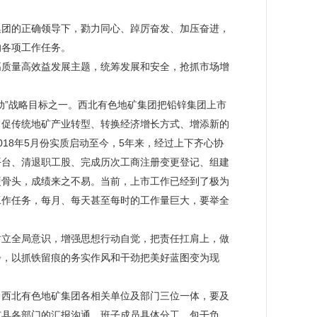
集团的正确领导下，勠力同心、踔厉奋发、加压奋进，
的各项工作任务。
高质量高效益发展主题，统筹发展和安全，抢抓市场增
动”战略目标之一。西北有色地矿集团把铅锌集团上市
力促传统地矿产业转型、转换经济增长方式、增添新的
18年5月份实质启动至今，5年来，经过上下齐心协
平台、清退职工股、完成历次工商注册变更登记、组建
硬骨头，成绩来之不易。当前，上市工作已经到了极为
工作任务，每月、每天甚至每时的工作量巨大，要举全
树立全局意识，增强思想行动自觉，把责任扛肩上，做
步，以抓铁留痕的务实作风和干劲把美好蓝图变为现
、西北有色地矿集团各相关单位及部门三位一体，要及
市县各部门的汇报沟通。班子成员具体分工、包干负