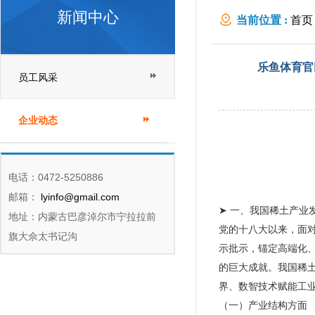
新闻中心
当前位置 :
首页
稀土论坛上的讲
乐鱼体育官
员工风采
企业动态
电话：0472-5250886
邮箱：
lyinfo@gmail.com
➤ 一、我国稀土产业
地址：内蒙古巴彦淖尔市宁拉拉前
党的十八大以来，面
旗大佘太书记沟
示批示，锚定高端化
的巨大成就。我国稀
界、数智技术赋能工
（一）产业结构方面