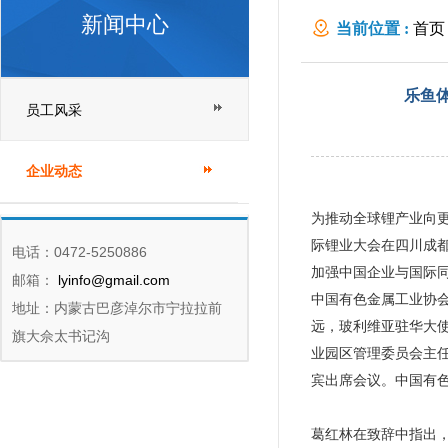
新闻中心
当前位置 :
首页
都召开
乐鱼体
员工风采
企业动态
为推动全球锂产业向更
际锂业大会在四川成都
电话：0472-5250886
加强中国企业与国际
邮箱：
lyinfo@gmail.com
中国有色金属工业协
地址：内蒙古巴彦淖尔市宁拉拉前
远，玻利维亚驻华大
旗大佘太书记沟
业园区管理委员会主任
宾出席会议。中国有
葛红林在致辞中指出