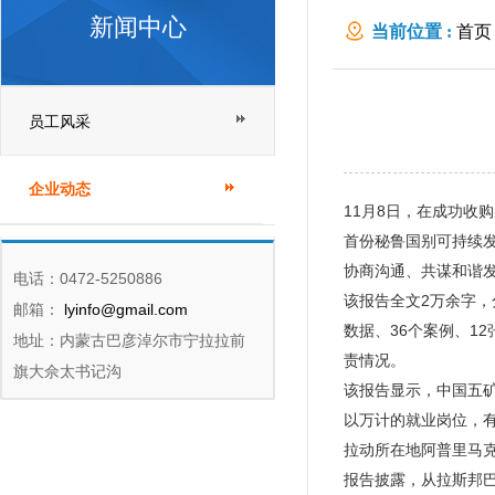
新闻中心
当前位置 :
首页
员工风采
企业动态
11月8日，在成功收
首份秘鲁国别可持续
协商沟通、共谋和谐
电话：0472-5250886
该报告全文2万余字，
邮箱：
lyinfo@gmail.com
数据、36个案例、1
地址：内蒙古巴彦淖尔市宁拉拉前
责情况。
旗大佘太书记沟
该报告显示，中国五
以万计的就业岗位，有
拉动所在地阿普里马克
报告披露，从拉斯邦