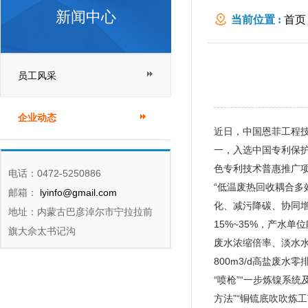
新闻中心
当前位置 :
首页
员工风采
企业动态
近日，中国恩菲工程技
一，入选中国专利保护协
色专利技术普惠推广
电话：0472-5250886
“低温废热回收耦合
邮箱：
lyinfo@gmail.com
化、减污降碳、协同增
地址：内蒙古巴彦淖尔市宁拉拉前
15%~35%，产水
旗大佘太书记沟
废水浓缩倍率、淡水
800m3/d高盐废
“喷枪”“一步炼镍系
方法”“铜锍底吹吹炼