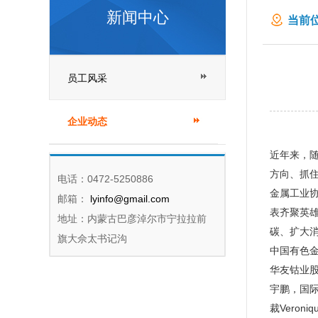
新闻中心
当前位
员工风采
企业动态
近年来，
方向、抓住
电话：0472-5250886
金属工业协
邮箱：
lyinfo@gmail.com
表齐聚英
地址：内蒙古巴彦淖尔市宁拉拉前
碳、扩大
旗大佘太书记沟
中国有色
华友钴业
宇鹏，国际
裁Vero