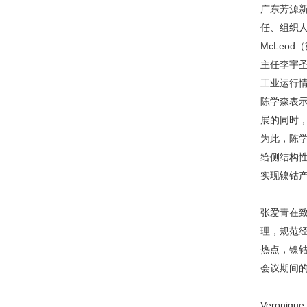
广东芳源
任、组织人
McLeo
主任李宇
工业运行
陈学森表
展的同时
为此，陈
给侧结构
实现镍钴
张爱青在
理，规范
热点，镍
会议期间
Veron