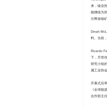
来，镍业
能继续为
分释放镍
Dinah
料。当前
Ricar
下，尽管
研究小组
属工业协
开幕式后
《全球能
合作部主