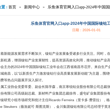
置 :
首页
»
新闻中心
»
乐鱼体育官网入口app-2024年中
乐鱼体育官网入口app-2024年中国国际镍
日期：2026-01-01
随着新能源发展需求不断加大，镍钴产业发展备受诸多行业关注。同时，
新机遇，增强镍钴产业发展韧性，提高资源高效化利用，推动镍钴产业高
会主办的2024年中国国际镍钴工业年会在江西省南昌市召开。来自生产企
雄城南昌，以“以新质生产力激发镍钴行业高质量发展新动能”为主题，围
消费等热点问题展开深入探讨。
金属工业协会党委常委、副会长陈学森，南京寒锐钴业股份有限公司总裁
股份有限公司高级副总裁、新材料产业集团总裁徐伟，盛屯矿业集团股份
镍研究小组市场研究和统计主任Ricardo Ferreira（里卡多·费雷
nique Steukers（薇洛妮可·斯图克斯），金川集团镍钴有限公司总