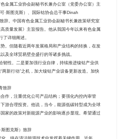
有色金属工业协会副秘书长兼办公室（党委办公室）主
妮可·斯图克斯）、国际钴协会总干事Dinah
雷拉）分别致辞。中国有色金属工业协会副秘书长兼政策研究室
业高质量发展》主旨报告。他从我国今年以来有色金属
行了详细阐述。
态势。但随着近两年发展格局和产业结构的转换，在发
化以及全球贸易壁垒盛行的等诸多挑战。
给韧性。二是要加强行业自律，持续推进镍钴产业供
“两新行动”之机，加大镍钴产业设备更新改造。加快
青致辞
强合作，注重优化公司产品结构；要强化内控内审管
、下游合理投资。他说，当今，能源低碳转型成为全球
等国家的政策对新能源产业的影响逐步显现。希望通过
妮可·斯图克斯）致辞
环境的变化，镍在清洁能源技术中发挥着关键作用。近年