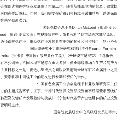
协会在促进和保护镍业发展做了大量工作。随着新能源电池的普及，镍业
所有国家作出贡献。同时，我们需要镍矿得到可持续开采和精炼，以确保
矿带来的创新潜力。
国际钴协会总干事Dinah McLeod（黛娜·
 McLeod（黛娜·麦克劳德）在视频致辞中，简要分析了钴市场需求减弱
，必须保护钴产业，推动钴产业发展具有更强的韧性和可持续性，钴业协
国际镍研究小组市场研究和统计主任Ricardo Ferrei
do Ferreira（里卡多·费雷拉）致辞并作了题为《全球镍市场展望》主
存在不少困难，不同区域市场存在重大差异，但全球镍市场在生产和消费
的主要目标之一是，促进小组成员之间以及政府与全球采矿和金属行业之
会、安泰科和中国镍工业的朋友进行长期和密切的合作。
中国有色金属工业协会副秘书长兼政策研究室主
举办的主题报告环节，江宇、宁德时代资源投资部投资董事经理董攀围绕
源转型及关键矿产发展趋势与挑战》《宁德时代基于产业链延伸的矿业投
任曹明玥主持。
国务院发展研究中心高级研究员江宇作