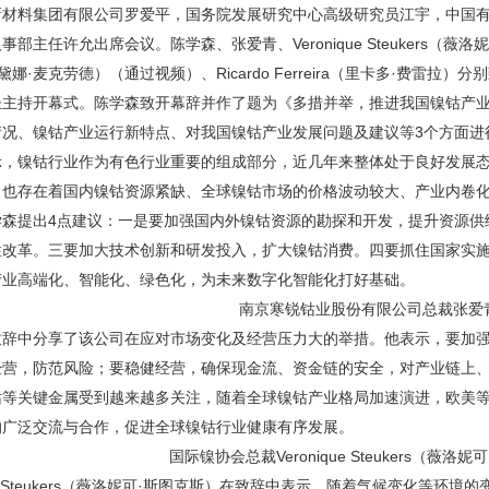
新材料集团有限公司罗爱平，国务院发展研究中心高级研究员江宇，中国
事部主任许允出席会议。陈学森、张爱青、Veronique Steukers（薇洛
d（黛娜·麦克劳德）（通过视频）、Ricardo Ferreira（里卡多·费
圣主持开幕式。陈学森致开幕辞并作了题为《多措并举，推进我国镍钴产
情况、镍钴产业运行新特点、对我国镍钴产业发展问题及建议等3个方面进
示，镍钴行业作为有色行业重要的组成部分，近几年来整体处于良好发展
，也存在着国内镍钴资源紧缺、全球镍钴市场的价格波动较大、产业内卷
学森提出4点建议：一是要加强国内外镍钴资源的勘探和开发，提升资源供
性改革。三要加大技术创新和研发投入，扩大镍钴消费。四要抓住国家实施
产业高端化、智能化、绿色化，为未来数字化智能化打好基础。
南京寒锐钴业股份有限公司总裁张爱
致辞中分享了该公司在应对市场变化及经营压力大的举措。他表示，要加
经营，防范风险；要稳健经营，确保现金流、资金链的安全，对产业链上
钴等关键金属受到越来越多关注，随着全球镍钴产业格局加速演进，欧美
的广泛交流与合作，促进全球镍钴行业健康有序发展。
国际镍协会总裁Veronique Steukers（薇洛
ique Steukers（薇洛妮可·斯图克斯）在致辞中表示，随着气候变化等