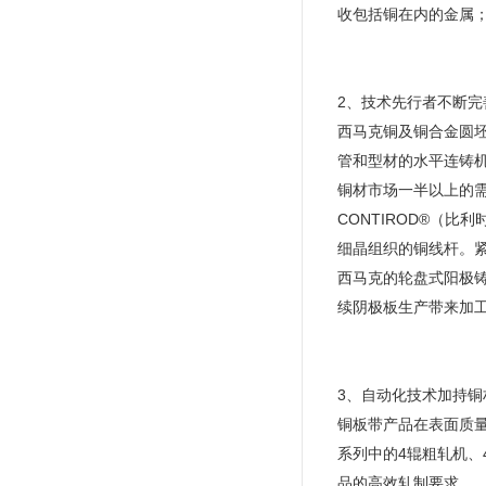
收包括铜在内的金属
2、技术先行者不断完
西马克铜及铜合金圆
管和型材的水平连铸
铜材市场一半以上的
CONTIROD®（
细晶组织的铜线杆。紧
西马克的轮盘式阳极铸
续阴极板生产带来加
3、自动化技术加持铜
铜板带产品在表面质
系列中的4辊粗轧机、
品的高效轧制要求。