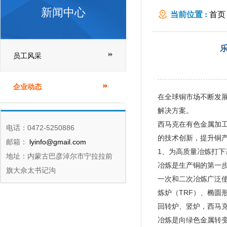
新闻中心
当前位置 :
首页
员工风采
企业动态
在全球铜市场不断发
解决方案。
西马克在有色金属加
电话：0472-5250886
的技术创新，提升铜
邮箱：
lyinfo@gmail.com
1、为高质量冶炼打下
地址：内蒙古巴彦淖尔市宁拉拉前
冶炼是生产铜的第一
旗大佘太书记沟
一次和二次冶炼广泛
炼炉（TRF）、椭圆
回转炉、竖炉，西马
冶炼是向绿色金属转