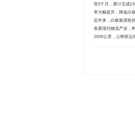
营3个月，累计完成2
率大幅提升，降低白银
近年来，白银集团抢
发展现代物流产业，构
2000公里，公铁联