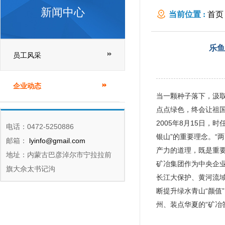
新闻中心
当前位置 :
首页
纪实
乐鱼
员工风采
企业动态
当一颗种子落下，汲
点点绿色，终会让祖
2005年8月15日
电话：0472-5250886
银山”的重要理念。“
邮箱：
lyinfo@gmail.com
产力的道理，既是重
地址：内蒙古巴彦淖尔市宁拉拉前
矿冶集团作为中央企业
旗大佘太书记沟
长江大保护、黄河流
断提升绿水青山“颜值
州、装点华夏的“矿冶