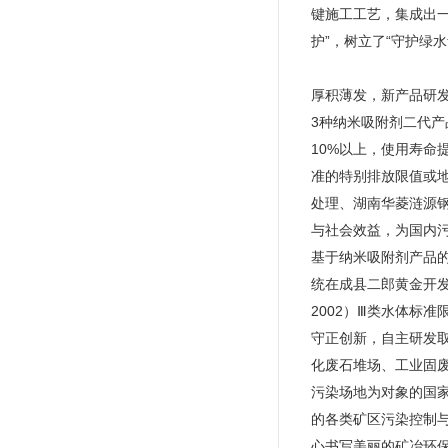
键施工工艺，集成出
护”，树立了“守护绿
厚积薄发，新产品研发
3种纳米吸附剂二代产
10%以上，使用寿命
准的特别排放限值或
处理、湖南华菱涟源
与社会效益，为国内
基于纳米吸附剂产品
统在成县二郎黄金开发
2002）Ⅲ类水体标
守正创新，自主研发
化废石堆场、工业固
污染场地为对象的国
的各类矿区污染控制
心书写美丽的矿冶环