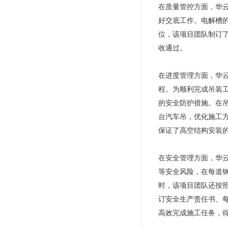
在质量管控方面，华
好交底工作。电解槽
位，该项目团队制订
收通过。
在进度管理方面，华云
程。为顺利完成吊装
的安全防护措施。在吊
台汽车吊，优化施工
保证了高空结构安装
在安全管理方面，华
等安全风险，在每道
时，该项目团队还按照
订安全生产责任书、
高效完成施工任务，