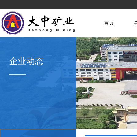
首页
企业动态