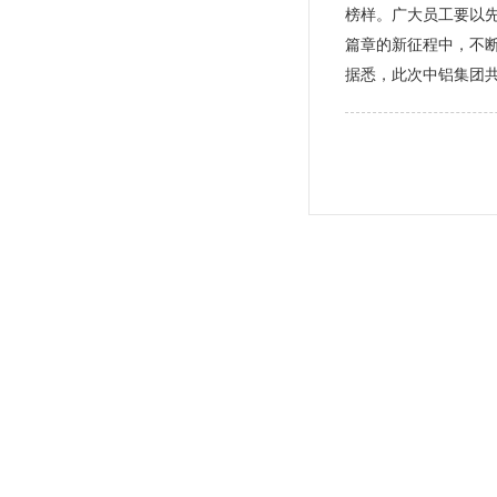
榜样。广大员工要以
篇章的新征程中，不
据悉，此次中铝集团共