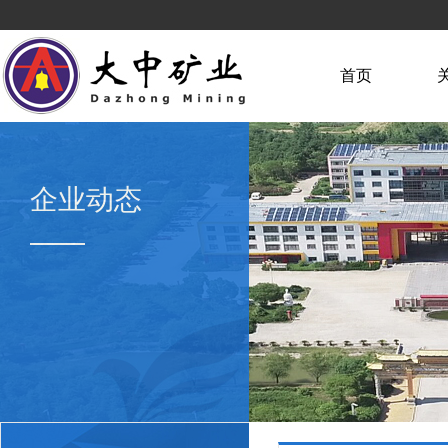
首页
企业动态