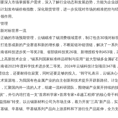
则要深入市场掌握客户需求，深入了解行业动态和发展趋势，方能为企业
锡计划发布锡价格指数，深化期货管理，进一步实现对市场的精准把控与
引领作用。
营管理
创新对标世界一流
于正确的市场预期管理，云锡瞄准了锡消费领域需求，制订包含30项对标
，打造形成新的产业赛道和新的增长极，不断延链补链强链，解决了一系列
南省科技进步奖一等奖2项、省部级科技奖26项、新增授权专利453项，
上高新技术企业，“锡系列国家标准样品研制与应用”“超大型锡多金属矿
南省2023年度科学技术进步奖二等奖。2024年云锡科技计划项目347
但需信念，还要耐得住寂寞，同时还要足够的投入。”韩守礼表示，云锡决
技术策源地，为我国有色金属产业的自主创新和技术提升开辟新路径。计划
台，汇聚国内外一流的人才，组建一流科研团队，围绕锡产业展开持续的技
令状”，外引内培打造一支“首席科学家+首席专家+卓越工程师”的核心骨
效益指标”转变。以云锡新材料公司为市场主体，着力开发“三高”新产品，
丁基锡、辛基锡、甲基锡系列产品向上游原料和下游衍生产品延伸，全力