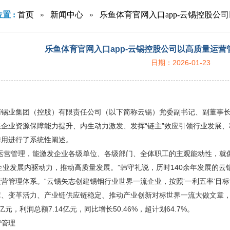
置 :
首页
»
新闻中心
»
乐鱼体育官网入口app-云锡控股公
乐鱼体育官网入口app-云锡控股公司以高质量运营
日期：2026-01-23
南锡业集团（控股）有限责任公司（以下简称云锡）党委副书记、副董事
在企业资源保障能力提升、内生动力激发、发挥“链主”效应引领行业发展
作用进行了系统性阐述。
运营管理，能激发企业各级单位、各级部门、全体职工的主观能动性，就
企业发展内驱动力，推动高质量发展。”韩守礼说，历时140余年发展的
营管理体系。“云锡矢志创建锡铟行业世界一流企业，按照‘一利五率’目
障、变革活力、产业链供应链稳定、推动产业创新对标世界一流大做文章，
9亿元，利润总额7.14亿元，同比增长50.46%，超计划64.7%。
营管理