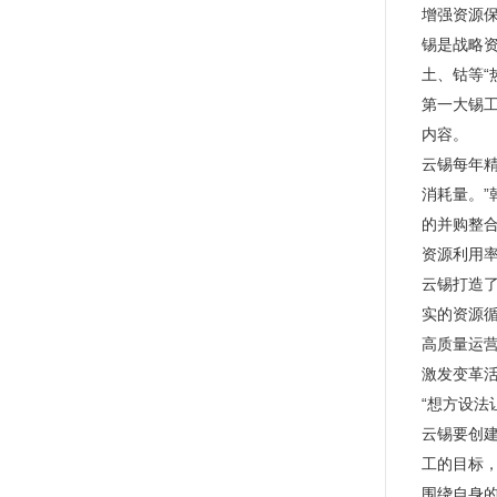
增强资源
锡是战略资
土、钴等“
第一大锡
内容。
云锡每年精
消耗量。”
的并购整
资源利用
云锡打造了
实的资源循
高质量运
激发变革
“想方设
云锡要创
工的目标
围绕自身的