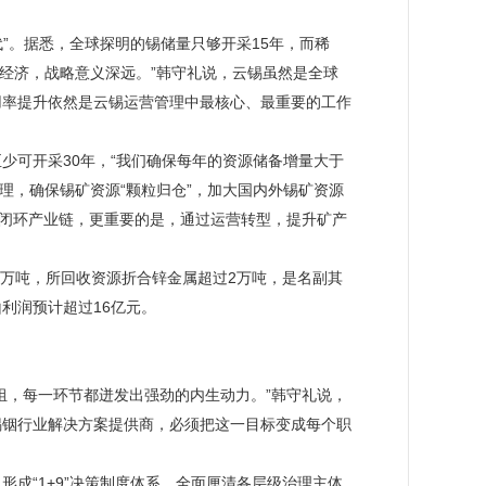
”。据悉，全球探明的锡储量只够开采15年，而稀
源经济，战略意义深远。”韩守礼说，云锡虽然是全球
用率提升依然是云锡运营管理中最核心、最重要的工作
少可开采30年，“我们确保每年的资源储备增量大于
管理，确保锡矿资源“颗粒归仓”，加大国内外锡矿资源
用闭环产业链，更重要的是，通过运营转型，提升矿产
多万吨，所回收资源折合锌金属超过2万吨，是名副其
利润预计超过16亿元。
组，每一环节都迸发出强劲的内生动力。”韩守礼说，
锡铟行业解决方案提供商，必须把这一目标变成每个职
形成“1+9”决策制度体系，全面厘清各层级治理主体