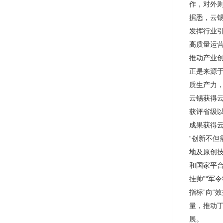
作，对外
据悉，云
发挥行业
高质量运
推动产业
正是来源
质生产力
云锡获得云
获评省级以
成果获得云
“创新不
地及原创
和国家平
挂帅”“军
指标”向“
量，推动
展。