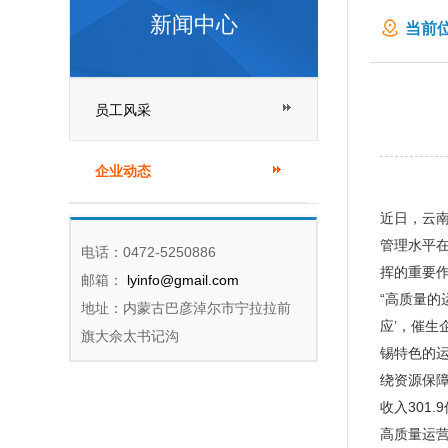
新闻中心
当前位
员工风采
企业动态
近日，云
管理水平
电话：0472-5250886
挥的重要
邮箱：
lyinfo@gmail.com
“高质量的
地址：内蒙古巴彦淖尔市宁拉拉前
应’，催生
旗大佘太书记沟
锡特色的运
绕资源保
收入301.
高质量运