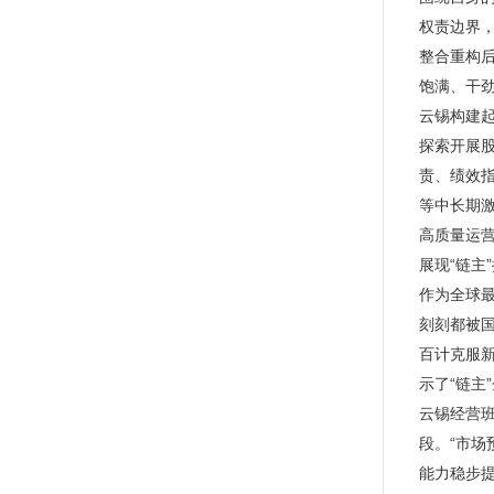
权责边界，
整合重构后
饱满、干
云锡构建起
探索开展
责、绩效
等中长期
高质量运
展现“链主
作为全球
刻刻都被国
百计克服
示了“链主
云锡经营
段。“市
能力稳步提