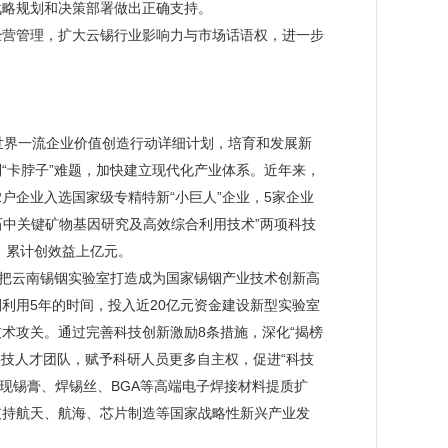
战略规划和决策部署做出正确支持。
经营管理，扩大云锡行业影响力与市场话语权，进一步
世界一流企业价值创造行动详细计划，培育和发展新
“卡脖子”难题，加快建立现代化产业体系。近年来，
2户企业入选国家级专精特新“小巨人”企业，5家企业
石中关键矿物基因研究及高效综合利用技术”两项科技
项，累计创效益上亿元。
心把云南锡铟实验室打造成为国家锡铟产业技术创新高
利用5年的时间，投入近20亿元资金建设新型实验室
术攻关。通过完善科技创新激励8条措施，深化“揭榜
干科技人才团队，赋予科研人员更多自主权，促进“科技
实现锡膏、焊锡丝、BGA等高端电子焊接材料提质扩
支持航天、航海、芯片制造等国家战略性新兴产业发