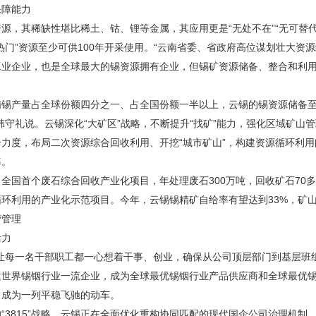
保障能力
源，其稀缺性堪比稀土、钴、锂等金属，其应用更是“无处不在”“无可替代
热门”资源至少可供100年开采使用。“云南省委、省政府高位谋划壮大资
工业企业，也是全球最大的锡资源拥有企业，但锡矿资源储备、整合和利
锡产量占全球份额四分之一、占全国份额一半以上，云锡的锡资源储备至
韩守礼说。云锡深化“大矿区”战略，不断提升“找矿”能力，强化区域矿山
合力度，布局二次资源综合回收利用、开挖“城市矿山”，构建资源循环利
率。
全国首个废石综合回收产业化项目，年处理废石300万吨，回收矿石70
环利用的产业化示范项目。今年，云锡锡精矿自给率有望达到33%，矿山
营管理
活力
法让每一名干部职工都一心想着干事、创业，确保从公司顶层部门到基层班
建世界锡铟行业一流企业，成为全球最优锡铟行业产品供应商和全球最优
，成为一列平稳飞驰的动车。
“3815”战略，云锡正在全面优化重构协同匹配的现代国企公司治理机制，