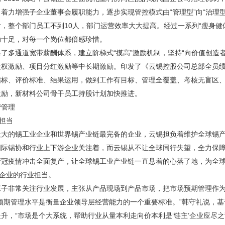
着力增强子企业董事会履职能力，逐步实现管控模式由“管理型”向“治理型
，整个部门员工不到10人，部门运营效率大大提高。经过一系列“瘦身健
劲十足，对每一个岗位都倍感珍惜。
了多通道宽带薪酬体系，建立阶梯式“摸高”激励机制，坚持“向价值创造
股权激励、项目分红激励等中长期激励。印发了《云锡控股公司总部全员绩
指标、评价标准、结果运用，做到工作有目标、管理全覆盖、考核无盲区
激励，新材料公司骨干员工持股计划加快推进。
营管理
”担当
最大的锡工业企业和世界锡产业链最完备的企业，云锡担负着维护全球锡
际锡协和行业上下游企业关注着，而云锡从不让全球同行失望，全力保障
新冠疫情冲击全面复产，让全球锡工业产业链一直悬着的心落了地，为全
”企业的行业担当。
班子非常关注行业发展，主张从产品现场到产品市场，把市场预期管理作
场预期管理水平是衡量企业领导层经营能力的一个重要标准。”韩守礼说，
升，“市场是个大系统，帮助行业从量本利走向价本利是‘链主’企业应尽