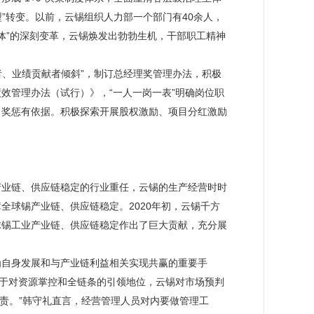
”转变。以前，云锡组织人力部一个部门有40余人，
体”的深刻变革，云锡焕发出勃勃生机，干部职工精神
者、业绩贡献者倾斜”，制订总经理奖管理办法，积极
效管理办法（试行）》，“一人一岗一表”明确岗位职
、奖惩有依据。积极探索开展股权激励、项目分红激励
产业链、供应链稳定的行业重任，云锡的生产经营时时
全球锡产业链、供应链稳定。2020年初，云锡千方
球锡工业产业链、供应链稳定作出了巨大贡献，充分展
为自身发展和与产业链利益相关实现共赢的重要手
基于对资源掌控和全链条的引领地位，云锡对市场预判
之责。”韩守礼直言，经营管理人员对内要做管理工