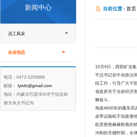
新闻中心
当前位置 :
首页
员工风采
企业动态
10月8日，西部矿
平总书记在中央政治
电话：0472-5250886
段工作；引导广大干
邮箱：
lyinfo@gmail.com
省政府关于当前经济形
地址：内蒙古巴彦淖尔市宁拉拉前
懈奋斗。
旗大佘太书记沟
海拔4600米的藏东
皮带运输机不知疲倦
机里密密麻麻附着的精
冲刺的关键时期，全体