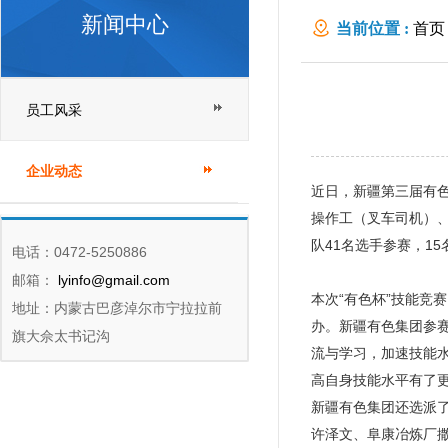
新闻中心
当前位置 :
首页
员工风采
企业动态
近日，新疆第三届有色
操作工（叉车司机）
队41名选手参赛，1
电话：0472-5250886
邮箱：
lyinfo@gmail.com
本次“有色杯”技能
地址：内蒙古巴彦淖尔市宁拉拉前
办。新疆有色集团参赛
旗大佘太书记沟
流与学习，加速技能水
高自身技能水平有了
新疆有色集团还选派
许泽文、阜康冶炼厂