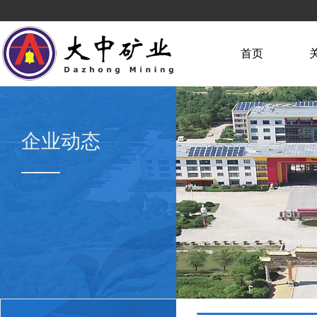
首页
企业动态