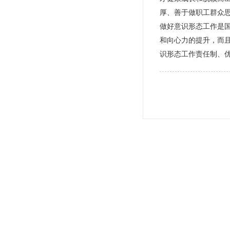
厚、善于做职工群众
做好意识形态工作是
和向心力的提升，而
识形态工作责任制、