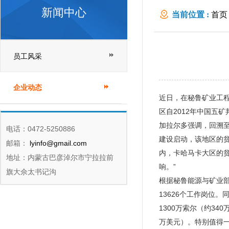
新闻中心
当前位置 :
首页
员工风采
企业动态
近日，在秘鲁矿业工程
区自2012年中国五
加拉尔多强调，回溯至
电话：0472-5250886
建设启动，该地区的贫
邮箱：
lyinfo@gmail.com
内，卡哈马卡大区的
地址：内蒙古巴彦淖尔市宁拉拉前
响。”
旗大佘太书记沟
根据秘鲁能源与矿业部
13626个工作岗位
1300万索尔（约340
万美元）。特别值得一