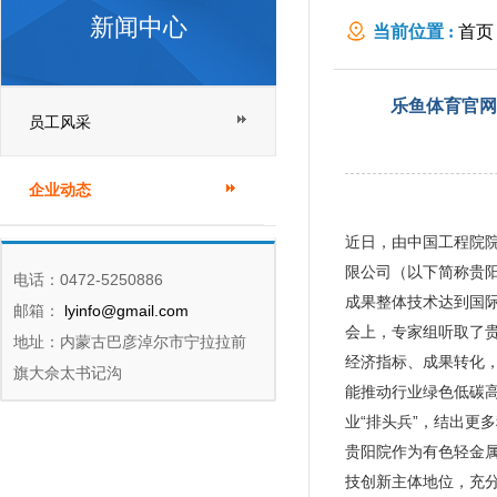
新闻中心
当前位置 :
首页
项科技成果“国
乐鱼体育官网
员工风采
企业动态
近日，由中国工程院
限公司（以下简称贵阳
电话：0472-5250886
成果整体技术达到国
邮箱：
lyinfo@gmail.com
会上，专家组听取了
地址：内蒙古巴彦淖尔市宁拉拉前
经济指标、成果转化
旗大佘太书记沟
能推动行业绿色低碳
业“排头兵”，结出更
贵阳院作为有色轻金
技创新主体地位，充