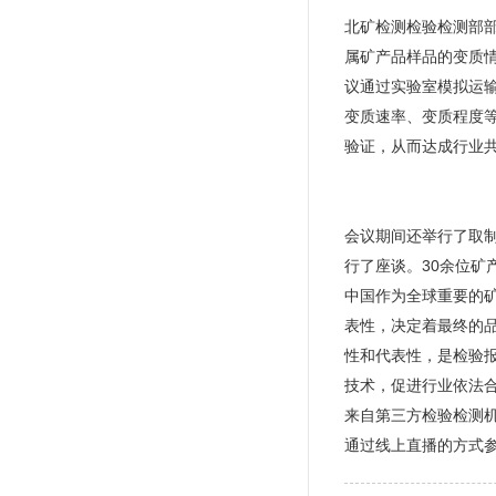
北矿检测检验检测部
属矿产品样品的变质
议通过实验室模拟运
变质速率、变质程度
验证，从而达成行业
会议期间还举行了取制
行了座谈。30余位矿
中国作为全球重要的
表性，决定着最终的品
性和代表性，是检验
技术，促进行业依法
来自第三方检验检测
通过线上直播的方式