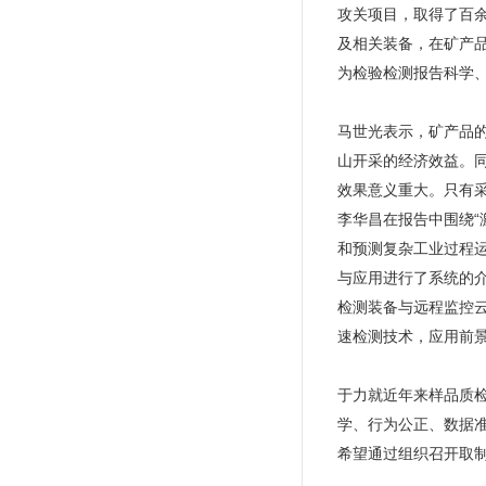
攻关项目，取得了百
及相关装备，在矿产
为检验检测报告科学
马世光表示，矿产品
山开采的经济效益。
效果意义重大。只有
李华昌在报告中围绕“
和预测复杂工业过程
与应用进行了系统的介
检测装备与远程监控云
速检测技术，应用前景
于力就近年来样品质
学、行为公正、数据
希望通过组织召开取