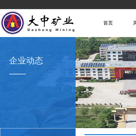
首页
企业动态