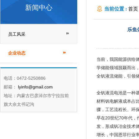
新闻中心
当前位置 :
首页
术发展
乐鱼
员工风采
企业动态
当前，我国能源供给体
学储能领域脱颖而出
全钒液流储能，引领
电话：0472-5250886
邮箱：
lyinfo@gmail.com
全钒液流电池是一种
地址：内蒙古巴彦淖尔市宁拉拉前
材料钒电解液成本占比
旗大佘太书记沟
骤，工艺流程长、环
早在20世纪70年代
发，形成钒冶金技术
增长，中国恩菲行业率