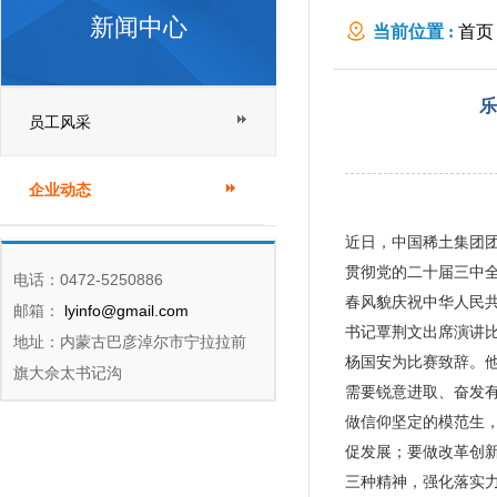
新闻中心
当前位置 :
首页
乐
员工风采
企业动态
近日，中国稀土集团团
贯彻党的二十届三中
电话：0472-5250886
春风貌庆祝中华人民
邮箱：
lyinfo@gmail.com
书记覃荆文出席演讲
地址：内蒙古巴彦淖尔市宁拉拉前
杨国安为比赛致辞。
旗大佘太书记沟
需要锐意进取、奋发有
做信仰坚定的模范生
促发展；要做改革创
三种精神，强化落实