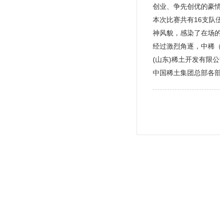
创业、争先创优的豪
本次比赛共有16支
神风貌，感染了在场
经过激烈角逐，中稀
(山东)稀土开发有限
中国稀土集团总部各