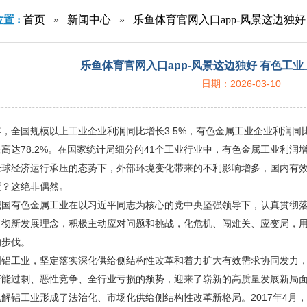
置 :
首页
»
新闻中心
»
乐鱼体育官网入口app-风景这边独好
乐鱼体育官网入口app-风景这边独好 有色工业
日期：2026-03-10
，全国规模以上工业企业利润同比增长3.5%，有色金属工业企业利润同比
高达78.2%。在国家统计局细分的41个工业行业中，有色金属工业利
全球经济运行承压的态势下，外部环境变化带来的不利影响增多，国内有
绩？这绝非偶然。
我国有色金属工业在以习近平同志为核心的党中央坚强领导下，认真贯彻
贯彻新发展理念，积极主动应对问题和挑战，化危机、闯难关、应变局，
的步伐。
国铝工业，坚定落实深化供给侧结构性改革和着力扩大有效需求协同发力
产能过剩、恶性竞争、全行业亏损的颓势，迎来了崭新的高质量发展新局
解铝工业形成了法治化、市场化供给侧结构性改革新格局。2017年4月