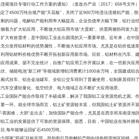
违规项目专项行动工作方案的通知》（发改办产业〔2017〕656号文
定了4500万吨合规产能“天花板”，关闭了近900万吨违法违规铝产能
过剩的问题，电解铝产能利用率大幅提高，企业负债率大幅下降，铝行业
求侧着力扩大铝应用，不断做大铝应用市场“大蛋糕”。供需两侧协同发力
力扩大有效需求，是中国铝工业走出困境的又一重要举措。近年来，在中
业充分发挥铝材料的优势属性，不断做大铝应用市场。尤其是在铝价低迷
，利用铝材料价格优势不断开拓创新应用新市场。目前，铝材料在汽车、
应用成果。据不完全统计，自推广铝应用工作开展以来，在一些新兴应用
伏、储能电池“新三样”等领域新增铝消费累计1000余万吨，全国建成铝合
金厢式挂车、铝合金油罐车、全铝公交车得到了普遍使用，铝制家居得到
在汽车交通轻量化、低空经济、电力领域正在不断扩大应用场景。
铝工业国际产能合作取得了丰硕成果，解决了我国铝工业资源危机之困。
重要一环。就全球市场而言，铝土矿资源较丰富，但我国铝土矿资源并不富
不畏困难，大胆“走出去”，加快国际产能合作，尤其是在西非和东南亚地
国铝工业的发展提供了可靠的资源保障。据悉，目前，中国铝业在海外拥有
目,每年能够运回矿石4500万吨。
助力国家“双碳”目标实现，鼓励和引导电解铝产能向绿色能源地区转移，