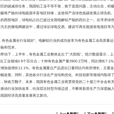
巨的碳减排任务，我国铝工业不等不靠，敢于直面问题，主动出击，积极
极将产能向绿电能源丰富地区转移，这使得产业绿色低碳发展占得先机。
富的西部地区，绿电铝占比已超过全国电解铝产能的四分之一。在寻求绿
源为主的微电网建设中，通过绿证绿电交易、建设可再生能源发电项目等
。
好，有色金属全行业就好”。电解铝行业的成功改革为有色金属工业高质量
经验和范本。
带动下，上半年，有色金属工业整体走出了“大阳线”。统计数据显示，
，高出工业领域4.8个百分点；十种有色金属产量3900.2万吨，同比增长7.
增加值增长11.1%。有色金属重点产品进出口量同比均有所增长，主要
大幅改善。同时，其他各分行业在产业结构优化、科技创新等领域均取得
粟，秋收万颗子。未来，我国有色金属工业将贯彻党的二十届三中全会有
力推动行业加快改革，向深层次转型升级迈进，不断将新质生产力深度融
为我国经济高质量发展再立新功。