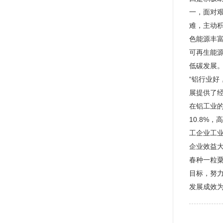
一，面对艰
难，主动积
色能源丰
可再生能
低碳发展
“铝行业
展提供了
在铝工业的
10.8%
工企业工业
企业效益
春种一粒
目标，努
发展成效