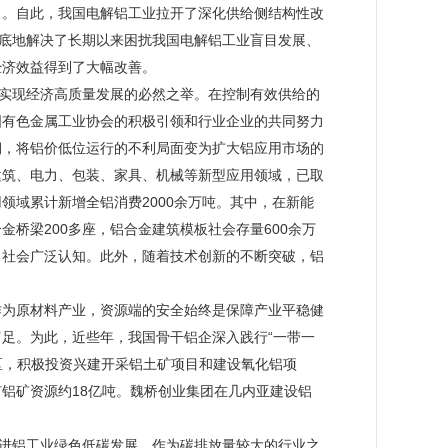
件）。自此，我国电解铝工业拉开了深化供给侧结构性改
，彻底地解决了长期以来困扰我国电解铝工业盲目发展、
经济效益得到了大幅改善。
是实现经济高质量发展的必然之举。在控制有效供给的
国有色金属工业协会的积极引领和行业企业的共同努力
期，将铝价低位运行的不利局面变为扩大铝应用市场的
建筑、电力、包装、家具、机械等新型应用领域，已取
领域累计新增全铝消费2000余万吨。其中，在新能
金桥梁200多座，铝合金建筑模板社会存量600余万
了社会广泛认知。此外，随着技术创新的不断突破，铝
作为原材料产业，资源端的安全始终是保障产业平稳健
足。为此，近些年，我国骨干铝企深入践行“一带一
区，积极投资兴建开采铝土矿项目和建设氧化铝项
铝矿资源约18亿吨。魏桥创业集团在几内亚建设铝
促进铝工业绿色低碳发展。作为碳排放量较大的行业之