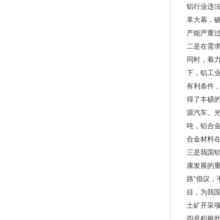
铝行业违法
革大幕，确
产能严重
二是在需
同时，着
下，铝工
有利条件
得了丰硕的
源汽车、光
吨，铝合
合金材料
三是我国
康发展的
路”倡议，
目，为我
土矿开采项
四是积极