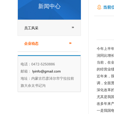
新闻中心
当前位
员工风采
企业动态
今年上半年
润同比增长
当前，在
电话：0472-5250886
的经营业
邮箱：
lyinfo@gmail.com
近年来，
地址：内蒙古巴彦淖尔市宁拉拉前
调，全面
旗大佘太书记沟
深化改革
尤其是我
改多年来
一是我国电