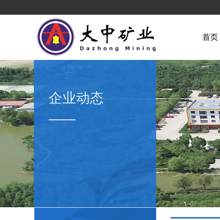
首页
企业动态