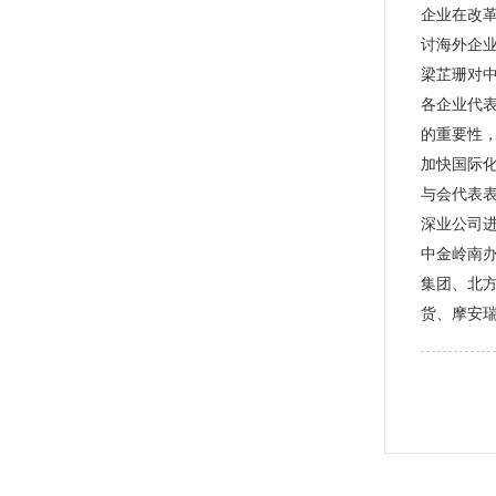
企业在改
讨海外企
梁芷珊对
各企业代
的重要性
加快国际
与会代表表
深业公司
中金岭南
集团、北
货、摩安