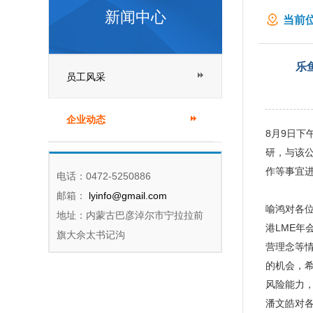
新闻中心
当前位
表一
乐
员工风采
企业动态
8月9日
研，与该
作等事宜
电话：0472-5250886
邮箱：
lyinfo@gmail.com
喻鸿对各
地址：内蒙古巴彦淖尔市宁拉拉前
港LME年
旗大佘太书记沟
营理念等
的机会，
风险能力
潘文皓对