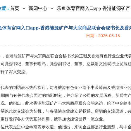
置 :
首页
»
新闻中心
»
乐鱼体育官网入口app-香港能源
行到中金岭南调研
鱼体育官网入口app-香港能源矿产与大宗商品联合会秘书长及
日期：2026-03-16
下午，香港能源矿产与大宗商品联合会秘书长梁芷珊及香港有色行业企业代
公司党委书记、董事长喻鸿，党委副书记、董事、总裁潘文皓就行业发展
进行了深入交流。
位代表的到访表示热烈欢迎，对各驻港有色企业给予中金岭南及香港深业公
会期间与有关代表会面时的精彩时刻，并介绍了公司的发展历程、新质生产
情况。他指出，此次香港能源矿产与大宗商品联合会的来访，给了中金岭
希望以此次交流会为契机，与各驻港企业建立起畅通、密切的交流渠道，
，更好发挥各方优势互补作用，携手加快建设世界一流企业。
各位代表走进中金岭南表示欢迎。他指出，来访企业都是行业翘楚，与中