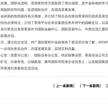
革发展、国际化进程、资源掌控等方面取得了突出成绩，是中金岭南的学
业风险防控等问题，促进国际合作，实现高质量发展。
中金岭南的热情接待表示感谢，并介绍了联合会在推动香港特区政府及港交
表结合自身特点，介绍了香港平台在各自集团业务布局中的战略定位，以
，表示将充分发挥香港作为国际金融中心、国际贸易中心、中西交流汇聚区
化发展步伐。
示，通过此次交流，对广晟控股和中金岭南有了更深层次地了解，对FAI
进一步深化务实合作，共谋发展良策，实现互利共赢。
办公室（党委办公室）、国际业务办公室、供应链事业部、香港深业公司
方矿业、白银有色、云锡集团、横华国际等驻港企业负责人，山东能源集
瑞等香港代表参加交流活动。
【
上一条新闻
】
【
下一条新闻
】
【