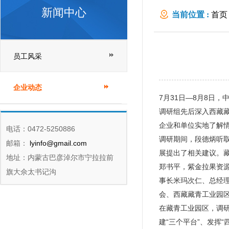
新闻中心
当前位置 :
首页
员工风采
企业动态
7月31日—8月8日
调研组先后深入西藏
企业和单位实地了解
电话：0472-5250886
调研期间，段德炳听
邮箱：
lyinfo@gmail.com
展提出了相关建议。
地址：内蒙古巴彦淖尔市宁拉拉前
郑书平，紫金拉果资
旗大佘太书记沟
事长米玛次仁、总经
会、西藏藏青工业园
在藏青工业园区，调
建“三个平台”、发挥