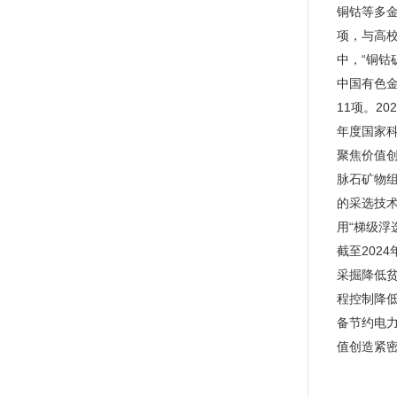
铜钴等多
项，与高校
中，“铜钴
中国有色
11项。2
年度国家
聚焦价值
脉石矿物
的采选技术
用“梯级浮
截至202
采掘降低贫
程控制降低
备节约电力
值创造紧