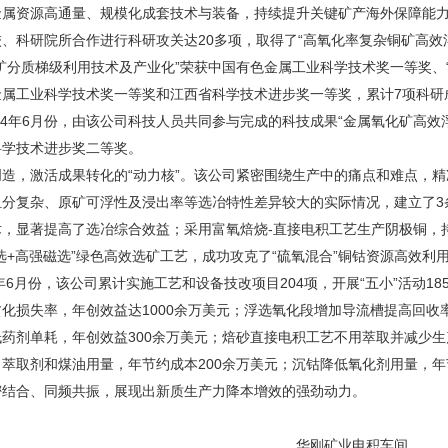
金属资源高通量、规模化成套技术与装备，持续提升关键矿产海外保障能力
、科研院所合作进行科研攻关达20多项，取得了“高氧化率复杂铜矿高效
矿分质梯级利用技术及产业化”荣获中国有色金属工业科学技术奖一等奖、
金属工业科学技术奖一等奖和江西省科学技术进步奖一等奖，累计7项科研
024年6月份，由该公司科技人员共同参与完成的科技成果“金属氧化矿高效
科学技术进步奖二等奖。
创造，激活成果转化的“动力核”。该公司紧密围绕生产中的痛点和难点，
组分复杂、原矿可浮性及浸出率等选冶特性差异较大的实际情况，建立了3
，显著提高了选冶综合效益；采用富氧焙烧-直接电积工艺生产阴极铜，持
选+高强磁选”绿色高效选矿工艺，成功攻克了“硫氧混合”铜钴资源高效
4年6月份，该公司累计实施工艺和设备技改项目204项，开展“五小”活动
化损失率，年创效益达1000余万美元；浮选氧化段增加导流槽提高回收率
药剂单耗，年创效益300余万美元；焙砂直接电积工艺不用萃取并减少生
萃取剂和煤油用量，年节约成本200余万美元；沉钴降低氧化剂用量，年
密结合、同频共振，展现出新质生产力降本增效的强劲动力。
华刚矿业电积车间