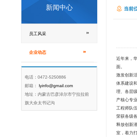
新闻中心
当前位
员工风采
企业动态
近年来，
面。
激发创新
电话：0472-5250886
体系建设
邮箱：
lyinfo@gmail.com
理、各层
地址：内蒙古巴彦淖尔市宁拉拉前
产核心专
旗大佘太书记沟
工程师队伍
荣获各级各
释放创新潜
室，着力