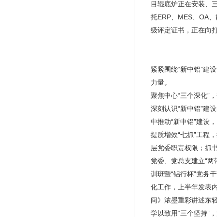
目辊底炉正在安装、三
托ERP、MES、O
级评定证书，正在向
紧紧围绕“新中铝”建设
力量。
聚焦中心“三个深化”
深刻认识“新中铝”建
中推动“新中铝”建设
提质增效“七抓”工程
层党委职责权限；抓书
党委、党总支建立“两
训班暨“铝行杯”党务
化工作，上半年发表内
间》浓墨重彩讲述东
学以致用“三个坚持”