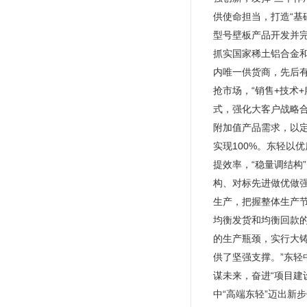
供使命担当，打造“基
型号壁板产品开发并
抓实国家稀土铝合金和
内唯一供货商，先后有
抢市场，“销售+技术
式，强化大客户战略
附加值产品需求，以定
实现100%。东轻以
提效率，“稳量调结
构、对标先进做优做强
生产，把握整体生产
均衡发货和均衡回款的
的生产瓶颈，实行大
供了坚强支撑。”东轻
谋未来，奋进“项目建
中“高端东轻”迈出新