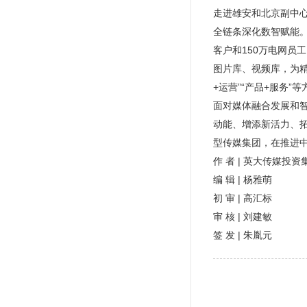
走进雄安和北京副中心
全链条深化数智赋能
客户和150万电网
图片库、视频库，为
+运营”“产品+服务
面对媒体融合发展和智
动能、增添新活力、
型传媒集团，在推进
作 者 | 英大传媒投
编 辑 | 杨雅萌
初 审 | 高汇标
审 核 | 刘建敏
签 发 | 朱胤元