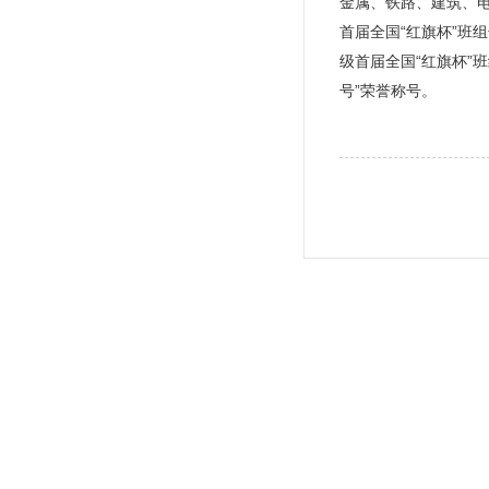
金属、铁路、建筑、电
首届全国“红旗杯”班
级首届全国“红旗杯”
号”荣誉称号。