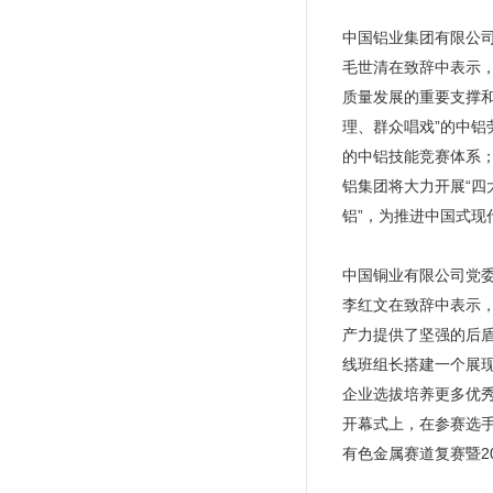
中国铝业集团有限公
毛世清在致辞中表示
质量发展的重要支撑
理、群众唱戏”的中铝
的中铝技能竞赛体系
铝集团将大力开展“四
铝”，为推进中国式
中国铜业有限公司党
李红文在致辞中表示
产力提供了坚强的后盾
线班组长搭建一个展
企业选拔培养更多优秀
开幕式上，在参赛选
有色金属赛道复赛暨2