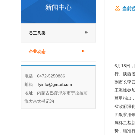
新闻中心
当前位
项目
员工风采
企业动态
6月18日
行。陕西
电话：0472-5250886
副市长李
邮箱：
lyinfo@gmail.com
王海峰参
地址：内蒙古巴彦淖尔市宁拉拉前
莫勇指出
旗大佘太书记沟
省政府深
面银浆用
属稀贵基
势，瞄准