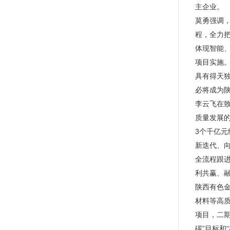
主企业。
莫勇强调
程，全力
体现智能
项目实施
具有得天
必将成为
李云飞在
质量发展
3个千亿
新迭代、
全流程跟
利共赢、
陕西有色
材料等高质
项目，二期
碳”目标和