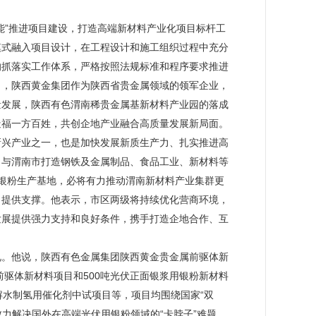
能”推进项目建设，打造高端新材料产业化项目标杆工
模式融入项目设计，在工程设计和施工组织过程中充分
的抓落实工作体系，严格按照法规标准和程序要求推进
出，陕西黄金集团作为陕西省贵金属领域的领军企业，
量发展，陕西有色渭南稀贵金属基新材料产业园的落成
造福一方百姓，共创企地产业融合高质量发展新局面。
新兴产业之一，也是加快发展新质生产力、扎实推进高
，与渭南市打造钢铁及金属制品、食品工业、新材料等
银粉生产基地，必将有力推动渭南新材料产业集群更
、提供支撑。他表示，市区两级将持续优化营商环境，
发展提供强力支持和良好条件，携手打造企地合作、互
况。他说，陕西有色金属集团陕西黄金贵金属前驱体新
属前驱体新材料项目和500吨光伏正面银浆用银粉新材料
解水制氢用催化剂中试项目等，项目均围绕国家“双
致力解决国外在高端光伏用银粉领域的“卡脖子”难题。