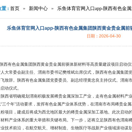
置 :
首页
»
新闻中心
»
乐鱼体育官网入口app-陕西有色
启动
乐鱼体育官网入口app-陕西有色金属集团陕西黄金贵金属
日期：2026-04-30
，陕西有色金属集团陕西黄金贵金属前驱体新材料等高质量建设项目启动
省人大常委会副主任、渭南市委书记樊维斌出席仪式，陕西有色金属集团
云飞致辞。陕西有色金属集团党委委员、副总经理黄忠良主持仪式。渭南
加启动仪式。
，陕西省明确规划渭南积极发展稀贵金属深加工产业，走有色金属材料产
化“三个年”活动要求，发挥有色金属产业体系优势，在渭南市布局稀贵金
银粉项目，建成后将成为西北地区最大的稀贵金属深加工基地。此次启动
新材料产业体系的重大举措和关键布局。下一步，还将立足陕西有色渭南
行业技术前沿，在航空航天、增材制造、生物医疗等战新产业领域滚动谋