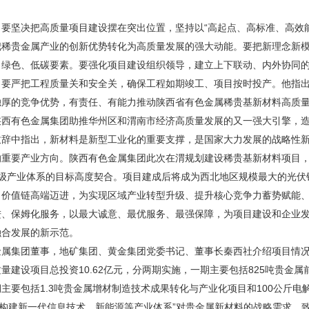
，要坚决把高质量项目建设摆在突出位置，坚持以“高起点、高标准、高效
把稀贵金属产业的创新优势转化为高质量发展的强大动能。要把新理念新
、绿色、低碳要素。要强化项目建设组织领导，建立上下联动、内外协同
。要严把工程质量关和安全关，确保工程如期竣工、项目按时投产。他指
独厚的竞争优势，有责任、有能力推动陕西省有色金属稀贵基新材料高质
陕西有色金属集团助推华州区和渭南市经济高质量发展的又一强大引擎，
致辞中指出，新材料是新型工业化的重要支撑，是国家大力发展的战略性
的重要产业方向。陕西有色金属集团此次在渭规划建设稀贵基新材料项目
元级产业体系的目标高度契合。项目建成后将成为西北地区规模最大的光伏
向价值链高端迈进，为实现区域产业转型升级、提升核心竞争力蓄势赋能
进、保姆化服务，以最大诚意、最优服务、最强保障，为项目建设和企业
融合发展的新示范。
金属集团董事，地矿集团、黄金集团党委书记、董事长秦西社介绍项目情
量建设项目总投资10.62亿元，分两期实施，一期主要包括825吨贵金
主要包括1.3吨贵金属增材制造技术成果转化与产业化项目和100公斤电
“构建新一代信息技术、新能源等产业体系”对贵金属新材料的战略需求，