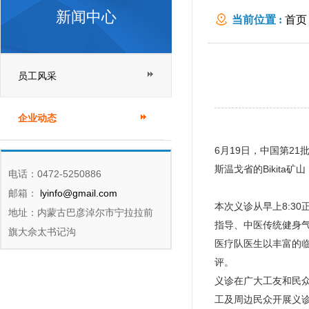
新闻中心
当前位置 :
首页
员工风采
企业动态
6月19日，中国第21
斯温戈省的Bikit
电话：0472-5250886
邮箱：
lyinfo@gmail.com
本次义诊从早上8:3
地址：内蒙古巴彦淖尔市宁拉拉前
指导、中医传统健身
旗大佘太书记沟
医疗队医生以丰富的
评。
义诊在广大工友和民众
工及周边民众开展义