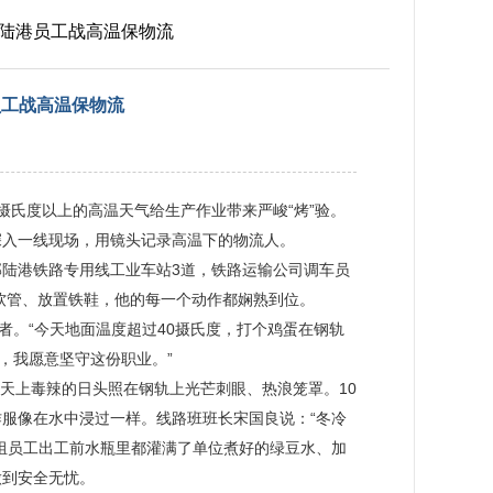
部陆港员工战高温保物流
员工战高温保物流
0摄氏度以上的高温天气给生产作业带来严峻“烤”验。
深入一线现场，用镜头记录高温下的物流人。
部陆港铁路专用线工业车站3道，铁路运输公司调车员
解软管、放置铁鞋，他的每一个动作都娴熟到位。
者。“今天地面温度超过40摄氏度，打个鸡蛋在钢轨
，我愿意坚守这份职业。”
，天上毒辣的日头照在钢轨上光芒刺眼、热浪笼罩。10
服像在水中浸过一样。线路班班长宋国良说：“冬冷
组员工出工前水瓶里都灌满了单位煮好的绿豆水、加
做到安全无忧。