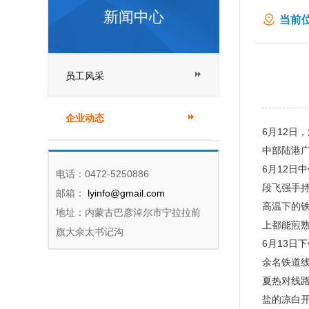
新闻中心
当前位
员工风采
企业动态
6月12日
中部陆港
6月12日
电话：0472-5250886
段飞强手持
邮箱：
lyinfo@gmail.com
高温下的铁
地址：内蒙古巴彦淖尔市宁拉拉前
上都能煎熟
旗大佘太书记沟
6月13日
余名铁道
夏热对线
盐的凉白