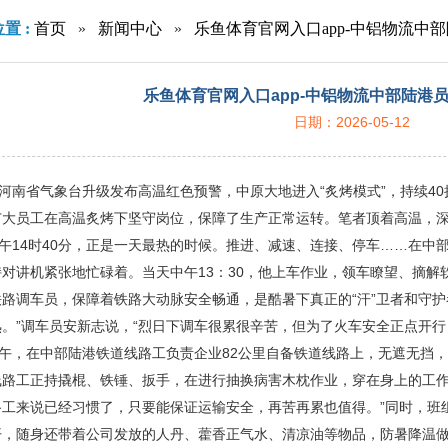
置 :
首页
»
新闻中心
»
乐鱼体育官网入口app-中铝物流中
乐鱼体育官网入口app-中铝物流中部陆港
日期：2026-05-12
，河南省气象台升级发布高温红色预警，中原大地进入“炙烤模式”，持续4
广大员工在高温炙烤下坚守岗位，保障了生产正常运转。笔者顶着高温，
中午14时40分，正是一天最热的时候。推进、减速、连接、停车……在中
对讲机紧张地忙碌着。当天中午13：30，他上车作业，领车瞭望、摘
路调车员，保障着铁路大动脉安全畅通，是酷暑下真正的“汗”卫者和守护
。”调车员安新志说，“烈日下调车很累很辛苦，但为了火车安全正点开行
下午，在中部陆港铁道线路工负责企业82公里自备铁道线路上，无遮无挡
线路工正持撬棍、铁锤、扳手，在进行抽换病害木枕作业，穿在身上的工作
路工来说已经习惯了，只要能保证运输安全，再苦再累也值得。”同时，班
开，随身还带着公司发放的人丹、藿香正气水、清凉油等物品，防暑降温