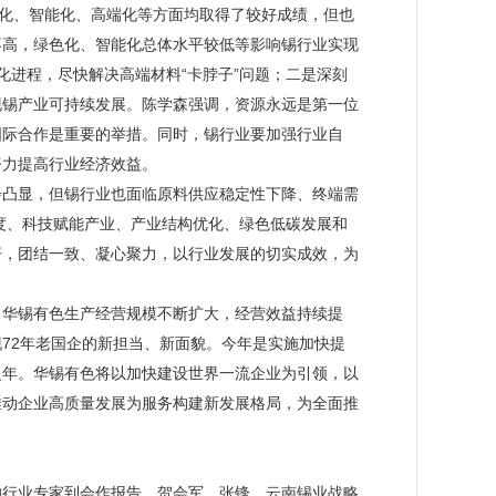
色化、智能化、高端化等方面均取得了较好成绩，但也
不高，绿色化、智能化总体水平较低等影响锡行业实现
化进程，尽快解决高端材料“卡脖子”问题；二是深刻
现锡产业可持续发展。陈学森强调，资源永远是第一位
国际合作是重要的举措。同时，锡行业要加强行业自
努力提高行业经济效益。
步凸显，但锡行业也面临原料供应稳定性下降、终端需
程度、科技赋能产业、产业结构优化、绿色低碳发展和
杆，团结一致、凝心聚力，以行业发展的切实成效，为
，华锡有色生产经营规模不断扩大，经营效益持续提
72年老国企的新担当、新面貌。今年是实施加快提
之年。华锡有色将以加快建设世界一流企业为引领，以
推动企业高质量发展为服务构建新发展格局，为全面推
的行业专家到会作报告。贺会军、张锋、云南锡业战略