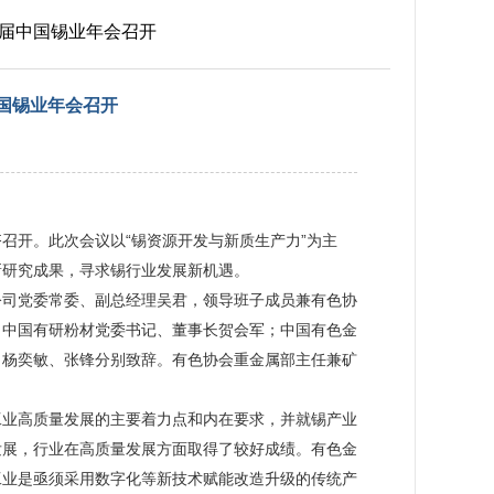
十二届中国锡业年会召开
中国锡业年会召开
齐召开。此次会议以“锡资源开发与新质生产力”为主
新研究成果，寻求锡行业发展新机遇。
公司党委常委、副总经理吴君，领导班子成员兼有色协
；中国有研粉材党委书记、董事长贺会军；中国有色金
，杨奕敏、张锋分别致辞。有色协会重金属部主任兼矿
工业高质量发展的主要着力点和内在要求，并就锡产业
发展，行业在高质量发展方面取得了较好成绩。有色金
工业是亟须采用数字化等新技术赋能改造升级的传统产