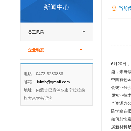
新闻中心
当前位
员工风采
企业动态
6月20日
题，来自
电话：0472-5250886
中国有色
邮箱：
lyinfo@gmail.com
会锡业分
地址：内蒙古巴彦淖尔市宁拉拉前
属实业技
旗大佘太书记沟
产资源办
陈学森在
如何加快
属新材料