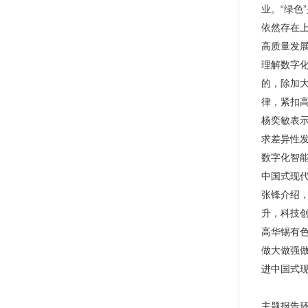
业。“绿
依然存在
高质量发展
理解数字
的，除加
律，紧扣
杨奕敏表
求差异性发
数字化智
中国式现
张锋介绍
升，科技
高华锡有
做大做强
进中国式
主题报告