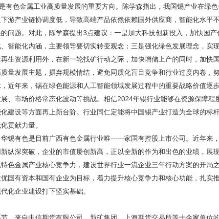
色”是有色金属工业高质量发展的重要方向。陈学森指出，我国锡产业在绿
上下游产业链协调度低，导致高端产品依然依赖国外供应商，智能化水平
的问题。对此，陈学森提出3点建议：一是加大科技创新投入，加快国产
化、智能化内涵，主要领导要切实转变观念；三是强化绿色发展理念，实
大再生资源利用外，在新一轮找矿行动之际，加快增储上产的同时，加快
高质量发展主题，摒弃规模情结，避免同质化盲目竞争和行业过度内卷，
示，近年来，锡在绿色能源和人工智能领域发展过程中的重要战略价值逐
展、市场价格常态化波动等挑战。相信2024年锡行业能够在资源保障
能化建设等方面再上新台阶。行业同仁定能将中国锡产业打造为全球的标
代化贡献力量。
，华锡有色是目前广西有色金属行业唯一一家国有控股上市公司。近年来
创新纵深突破，企业的市值屡创新高，正以全新的作为和出色的业绩，展现
色特色金属产业核心竞争力，建设世界行业一流企业三年行动方案的开局
做优国有资本和国有企业为目标，着力提升核心竞争力和核心功能，扎实
现代化企业建设打下坚实基础。
环节，来自中信期货有限公司、新矿集团、上海期货交易所等十余家单位