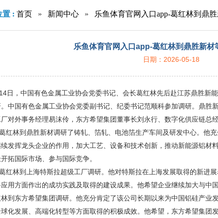
置 :
首页
»
新闻中心
»
乐鱼体育官网入口app-葛红林到鼎
乐鱼体育官网入口app-葛红林到鼎胜新
日期：2026-05-18
—14日，中国有色金属工业协会党委书记、会长葛红林先后赴江苏鼎胜新
研。中国有色金属工业协会党委副书记、纪委书记范顺科参加调研。鼎胜
工厂对外事务经理易沫伶，东方希望集团董事长刘永行、数字化供应链总
日，葛红林到鼎胜新材调研了铸轧、箔轧、电池箔生产车间及研发中心。他
继续发挥龙头企业的作用，加大工艺、设备和技术创新，推动新能源铝材
极开拓国际市场、参与国际竞争。
日，葛红林到上海特斯拉超级工厂调研。他对特斯拉在上海发展取得的新进
料应用方面作出的成功实践及取得的建设成果。他希望企业继续加大与中
红林到东方希望集团调研。他充分肯定了该公司长期以来为中国铝硅产业
全球化发展、高端化转型等方面取得的积极成效。他希望，东方希望集团