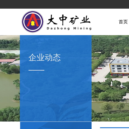
首页
企业动态