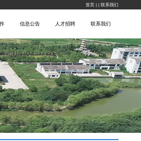
首页
|
|
联系我们
作
信息公告
人才招聘
联系我们