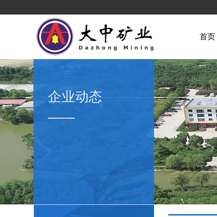
首页
企业动态