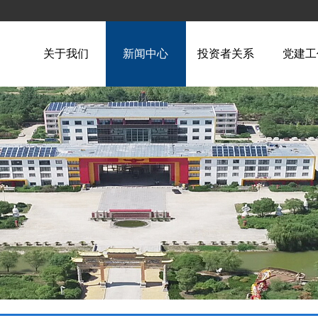
关于我们
新闻中心
投资者关系
党建工