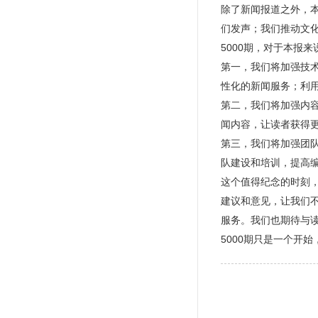
除了新闻报道之外，
们发声；我们推动文
5000期，对于本报
第一，我们将加强技
性化的新闻服务；利
第二，我们将加强内
闻内容，让读者获得
第三，我们将加强团
队建设和培训，提高
这个值得纪念的时刻
建议和意见，让我们
服务。我们也期待与
5000期只是一个开