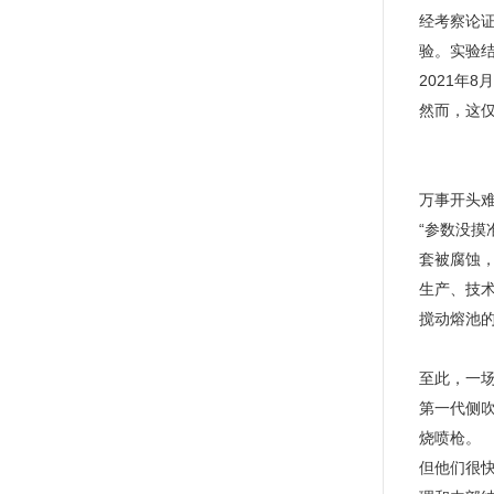
经考察论证
验。实验
2021年
然而，这
万事开头
“参数没摸
套被腐蚀
生产、技
搅动熔池
至此，一
第一代侧
烧喷枪。
但他们很