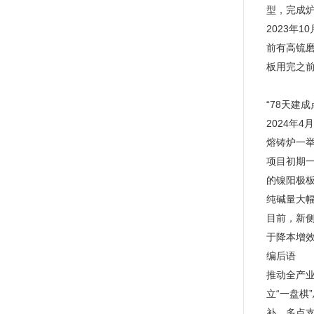
型，完成
2023年
前有高锍
板用完之
“78天建
2024年
熔铸炉一举
项目初期
的镍阳极板
纯碱量大幅
目前，新侧
于降本增
编后语
推动全产
立“一盘棋
补、多点