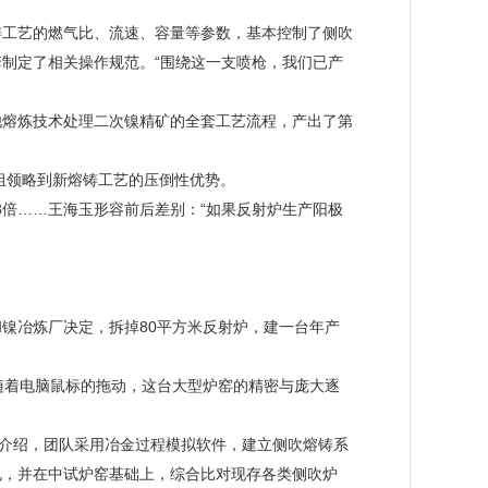
铸工艺的燃气比、流速、容量等参数，基本控制了侧吹
制定了相关操作规范。“围绕这一支喷枪，我们已产
池熔炼技术处理二次镍精矿的全套工艺流程，产出了第
组领略到新熔铸工艺的压倒性优势。
8倍……王海玉形容前后差别：“如果反射炉生产阳极
镍冶炼厂决定，拆掉80平方米反射炉，建一台年产
随着电脑鼠标的拖动，这台大型炉窑的精密与庞大逐
玉介绍，团队采用冶金过程模拟软件，建立侧吹熔铸系
况，并在中试炉窑基础上，综合比对现存各类侧吹炉