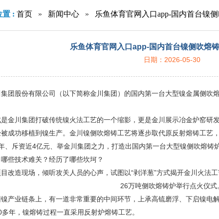
置 :
首页
»
新闻中心
»
乐鱼体育官网入口app-国内首台镍
乐鱼体育官网入口app-国内首台镍侧吹熔
日期：2026-05-30
川集团股份有限公司（以下简称金川集团）的国内第一台大型镍金属侧吹熔
成是金川集团打破传统镍火法工艺的一个缩影，更是金川展示冶金炉窑研
经被成功移植到镍生产。金川镍侧吹熔铸工艺将逐步取代原反射熔铸工艺
5年、斥资近4亿元、举金川集团之力，打造出国内第一台大型镍侧吹熔铸
了哪些技术难关？经历了哪些坎坷？
目改造现场，倾听攻关人员的心声，试图以“剥洋葱”方式揭开金川火法
26万吨侧吹熔铸炉举行点火仪式
团镍产业链条上，有一道非常重要的中间环节，上承高锍磨浮、下启镍电解
0多年，镍熔铸过程一直采用反射炉熔铸工艺。