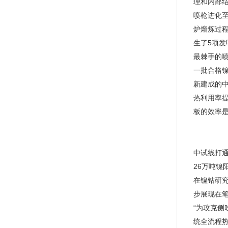
理和内部
喷枪进化
炉熔炼过
生了5项发
最棘手的
一批合格
新建成的中
热利用率提
板的效率是
中试线打
26万吨镍
在镍钴研
步展现在
“为攻克
统全流程