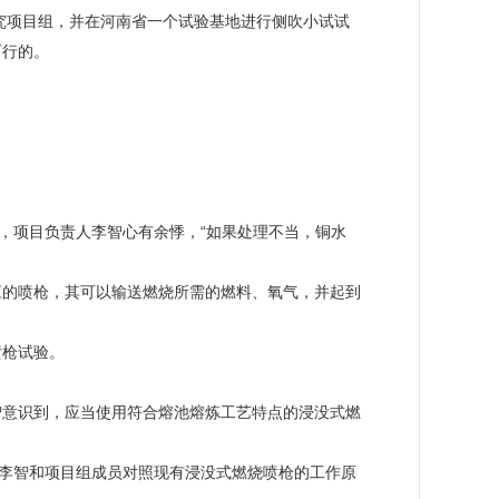
研究项目组，并在河南省一个试验基地进行侧吹小试试
可行的。
，项目负责人李智心有余悸，“如果处理不当，铜水
应的喷枪，其可以输送燃烧所需的燃料、氧气，并起到
喷枪试验。
智意识到，应当使用符合熔池熔炼工艺特点的浸没式燃
”李智和项目组成员对照现有浸没式燃烧喷枪的工作原