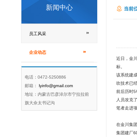
新闻中心
当前位
员工风采
企业动态
近日，金
标。
该系统建
电话：0472-5250886
吹技术已
邮箱：
lyinfo@gmail.com
前后历时
地址：内蒙古巴彦淖尔市宁拉拉前
人员攻克
旗大佘太书记沟
笔者走进项
在金川集
集团建厂6