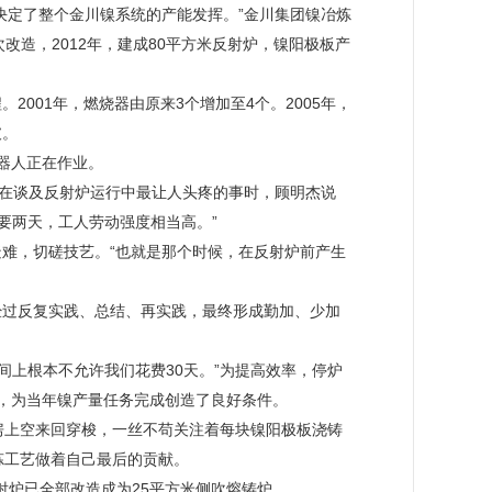
决定了整个金川镍系统的产能发挥。”金川集团镍冶炼
改造，2012年，建成80平方米反射炉，镍阳极板产
。2001年，燃烧器由原来3个增加至4个。2005年，
破。
器人正在作业。
”在谈及反射炉运行中最让人头疼的事时，顾明杰说
需要两天，工人劳动强度相当高。”
难，切磋技艺。“也就是那个时候，在反射炉前产生
经过反复实践、总结、再实践，最终形成勤加、少加
间上根本不允许我们花费30天。”为提高效率，停炉
，为当年镍产量任务完成创造了良好条件。
房上空来回穿梭，一丝不苟关注着每块镍阳极板浇铸
炼工艺做着自己最后的贡献。
射炉已全部改造成为25平方米侧吹熔铸炉。