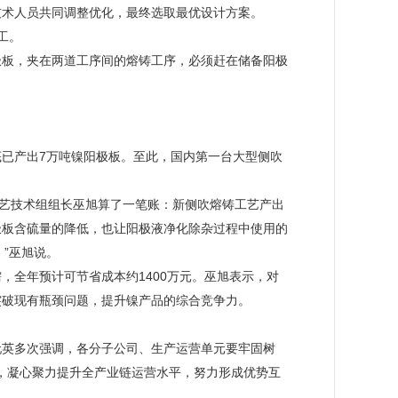
技术人员共同调整优化，最终选取最优设计方案。
工。
极板，夹在两道工序间的熔铸工序，必须赶在储备阳极
底已产出7万吨镍阳极板。至此，国内第一台大型侧吹
工艺技术组组长巫旭算了一笔账：新侧吹熔铸工艺产出
极板含硫量的降低，也让阳极液净化除杂过程中使用的
。”巫旭说。
，全年预计可节省成本约1400万元。巫旭表示，对
突破现有瓶颈问题，提升镍产品的综合竞争力。
阮英多次强调，各分子公司、生产运营单元要牢固树
念，凝心聚力提升全产业链运营水平，努力形成优势互