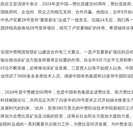
统在主旨演讲中表示，2024年是中国—赞比亚建交60周年，赞比亚政府
两国政府间、企业间、民众之间相互支持、合作共赢。他指出，去年9月份
中色卢安夏28号竖井“重获新生”达成了一致意见。仅隔14天后，我们
集团持续高效推动28号竖井项目，续写了卢安夏铜矿的传奇。希望抽排水
，实现中赞两国智慧矿山建设合作有三大重点。一是卢安夏新矿项目的启动
运输在推动采矿业方面发挥着举足轻重的作用。自去年9月习近平主席和希
讨论不断加速，必将推动采矿业发展。三是授人以鱼不如授人以渔。中国
业培训了3000多名各类技术人员。感谢中国有色集团和10多所中国职业
，2024年是中赞建交60周年，也是中国有色集团走进赞比亚、助力赞比
科技赋能论坛，共同见证关闭了20多年的28号竖井正式开始抽水恢复
发展时代的到来。”此外，投资390万美元的中赞职业技术学院新校区正
团将加大在赞比亚矿业及冶炼的投资，还将在社会民生方面加大援助力度
会晤时达成的一系列重要共识努力工作，为赞比亚经济发展、为中赞友谊多