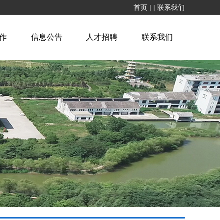
首页
|
|
联系我们
作
信息公告
人才招聘
联系我们