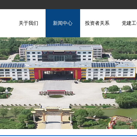
关于我们
新闻中心
投资者关系
党建工