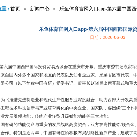
置 :
首页
»
新闻中心
»
乐鱼体育官网入口app-第六届中国
乐鱼体育官网入口app-第六届中国西部国际
日期：2026-06-03
日，第六届中国西部国际投资贸易洽谈会在重庆市开幕。重庆市委书记袁家
。来自国内外多个国家和地区的代表以及知名企业家、兄弟省区市代表、
有限公司（以下简称中国有研）党委书记、董事长赵晓晨出席开幕式和重
题为《推进先进制造业和现代生产性服务业深度融合，助力西部大开发高
工程技术科技创新与产业培育孵化的中央企业、国家队，要围绕“三个作
产业发展引领功能，传统产业转型升级赋能功能等三大功能。
中国有研的功能使命与重庆的发展战略高度契合，双方在高性能铝/镁合金
入合作。特别是近两年，中国有研在渝积极布局战略性新兴产业，建成了