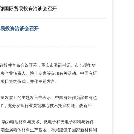
西部国际贸易投资洽谈会召开
贸易投资洽谈会召开
军致辞并宣布会议开幕，重庆市委副书记、市长胡衡华
中央企业负责人、院士专家等参加有关活动。中国有研
大项目签约仪式，并作主题发言。
质量发展》的主题发言中表示，中国有研作为聚焦有色
用”，充分发挥行业关键核心技术托底功能，战新产
、动力电池材料与技术、微电子和光电子材料与器件
高端金属粉体材料生产基地，布局建设了国家新材料测