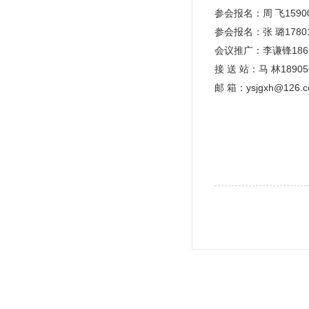
参会报名：周 飞15900
参会报名：张 璐17801
会议推广：李谦锋18612
接 送 站：马 林18905
邮 箱：ysjgxh@126.