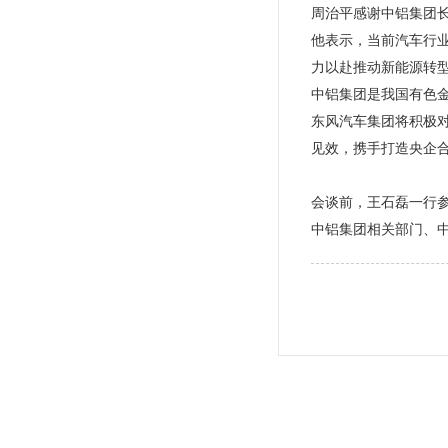
周治平感谢中铝集团
他表示，当前汽车行业
力以赴推动新能源转
中铝集团是我国有色
东风汽车集团将积极
见效，携手打造央企
会谈前，王石磊一行
中铝集团相关部门、