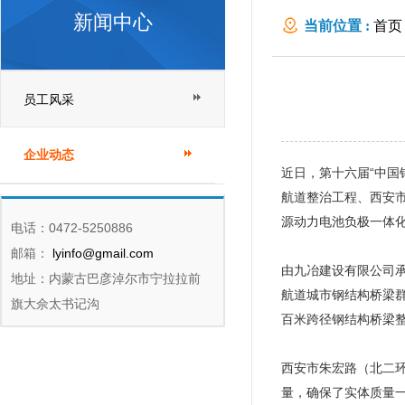
新闻中心
当前位置 :
首页
员工风采
企业动态
近日，第十六届“中
航道整治工程、西安
源动力电池负极一体
电话：0472-5250886
邮箱：
lyinfo@gmail.com
由九冶建设有限公司
地址：内蒙古巴彦淖尔市宁拉拉前
航道城市钢结构桥梁
旗大佘太书记沟
百米跨径钢结构桥梁
西安市朱宏路（北二
量，确保了实体质量