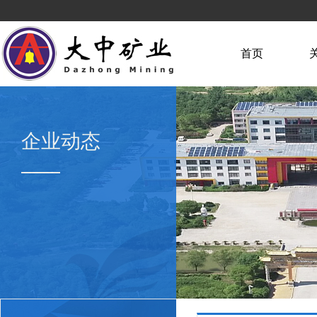
首页
企业动态