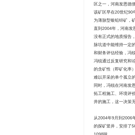
区之一，河南发恩德
该矿区早在20世纪9
为薄脉型银铅锌矿，矿
直到2004年，河南
没有正式的地质报告，
脉坑道中能维持一定
和财务评估经验，冯
冯锐通过反复研究和
的含矿性（即矿化率
难以开采的单个孤立的
同时，冯锐在河南发
拓工程施工、环境评价
井的施工，这一决策
从2004年9月到20
的探矿竖井，安排了5
1098吨。