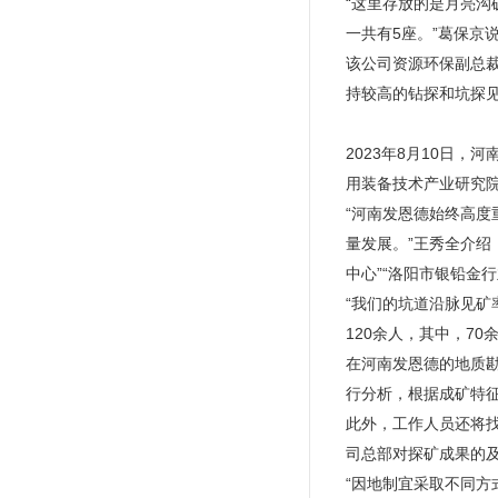
“这里存放的是月亮沟
一共有5座。”葛保京
该公司资源环保副总
持较高的钻探和坑探
2023年8月10日
用装备技术产业研究院
“河南发恩德始终高
量发展。”王秀全介绍
中心”“洛阳市银铅金
“我们的坑道沿脉见矿
120余人，其中，7
在河南发恩德的地质勘
行分析，根据成矿特
此外，工作人员还将
司总部对探矿成果的
“因地制宜采取不同