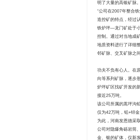
明了大量的高银矿脉
“公司在2007年整
造控矿的特点，经过认
铁炉坪—龙门矿处于
控制。通过对当地成
地质资料进行了详细整
邻矿脉、交叉矿脉之
功夫不负有心人。在
向等系列矿脉，逐步
炉坪矿区找矿开发的新
接近25万吨。
该公司所属的蒿坪沟铅
仅为42万吨，铅+锌
为此，河南发恩德采
公司对隐爆角砾岩筒
金、银的矿体，仅新发