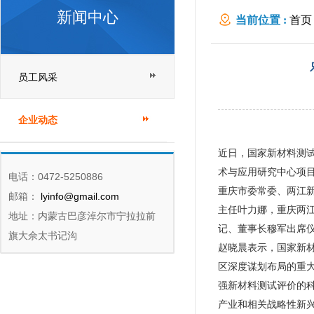
新闻中心
当前位置 :
首页
员工风采
企业动态
近日，国家新材料测
术与应用研究中心项
电话：0472-5250886
重庆市委常委、两江
邮箱：
lyinfo@gmail.com
主任叶力娜，重庆两
地址：内蒙古巴彦淖尔市宁拉拉前
记、董事长穆军出席
旗大佘太书记沟
赵晓晨表示，国家新
区深度谋划布局的重
强新材料测试评价的
产业和相关战略性新