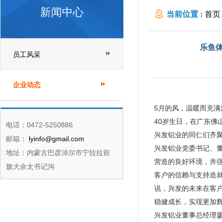
新闻中心
当前位置 :
首页
会举行
乐鱼体
员工风采
企业动态
5月的风，温暖而充满
40岁生日，在广东佛
电话：0472-5250886
兴发铝业的同仁们齐聚
邮箱：
lyinfo@gmail.com
兴发铝业党委书记、
地址：内蒙古巴彦淖尔市宁拉拉前
营造的良好环境，并
旗大佘太书记沟
客户的信赖与支持造
说，兴发的未来在客
稳健成长，实现更加
兴发铝业董事总经理廖