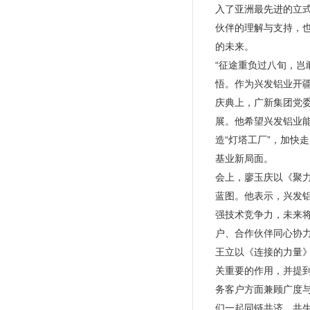
入了亚洲最先进的立
伙伴的理解与支持，
的未来。
“征途重负过八旬，岂
悟。作为兴发铝业开
庆典上，广新集团党委
展。他希望兴发铝业
造“灯塔工厂”，加快
基业新局面。
会上，廖玉庆以《聚
蓝图。他表示，兴发
强技术竞争力，未来
户、合作伙伴同心协
王立以《连接的力量》
关重要的作用，并提到
务客户方面兼顾广度
们一起同链共济，共