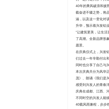
40年的乘风破浪和披
载奋进不辍之势，将
涵，以及这一变化对
升华，预示着兴发铝
“让建筑更美，让生活
了高潮。全新品牌形
愿景。
在庆典仪式上，兴发
们过去一年辛勤付出
同时也分享了自己与
本次庆典共分为风华
茂》、朗诵《我们是
感受到兴发人的青春
庆典在成都、江西、
不同时空的兴发人能彼
40载风雨兼程，步步