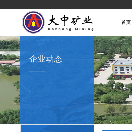
首页
企业动态