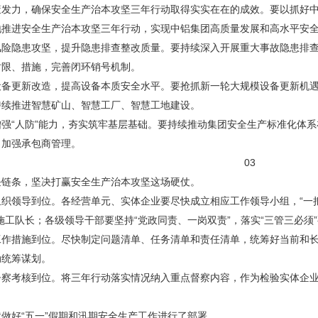
策发力，确保安全生产治本攻坚三年行动取得实实在在的成效。要以抓好
地推进安全生产治本攻坚三年行动，实现中铝集团高质量发展和高水平安
风险隐患攻坚，提升隐患排查整改质量。要持续深入开展重大事故隐患排
时限、措施，完善闭环销号机制。
设备更新改造，提高设备本质安全水平。要抢抓新一轮大规模设备更新机
持续推进智慧矿山、智慧工厂、智慧工地建设。
增强“人防”能力，夯实筑牢基层基础。要持续推动集团安全生产标准化体
，加强承包商管理。
03
任链条，坚决打赢安全生产治本攻坚这场硬仗。
织领导到位。各经营单元、实体企业要尽快成立相应工作领导小组，“一把
施工队长；各级领导干部要坚持“党政同责、一岗双责”，落实“三管三必须
工作措施到位。尽快制定问题清单、任务清单和责任清单，统筹好当前和
动统筹谋划。
督察考核到位。将三年行动落实情况纳入重点督察内容，作为检验实体企
做好“五一”假期和汛期安全生产工作进行了部署。