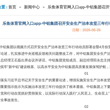
置 :
首页
»
新闻中心
»
乐鱼体育官网入口app-中铝集团召
度例会
乐鱼体育官网入口app-中铝集团召开安全生产治本攻坚三年
日期：2026-06-26
，中铝集团以视频方式召开安全生产治本攻坚三年行动动员部署会暨4月
要论述，扎实推进中央巡视反馈相关问题整改工作，对中铝集团安全生产
、总经理王石磊出席会议并讲话。中铝集团党组成员、副总经理田永忠主
筑牢“新中铝”建设根基、以高水平安全为中铝集团高质量发展保驾护航，
01
彻落实习近平总书记关于安全生产的重要论述，增强实施安全生产治本攻
列重要指示批示为实施治本攻坚三年行动提供了根本遵循。中铝集团上下
觉和行动自觉抓好贯彻落实，以实际行动深入践行“人民至上、生命至上”
安全事故发生。
02