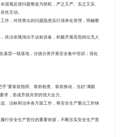
中央巡视反馈问题整改为契机，严之又严、实之又实、
全良性互动。
查工作，对排查出的问题隐患实行清单化管理，明确整
遇，依法依规淘汰不达标设备，积极开展高危岗位无人
系在基层一线落地，分级分类开展安全集中培训；强化
手”要靠前指挥、靠前检查、靠前推动，当好“满眼
”要求，形成齐抓共管的强大合力。
长远、治标和治本各方面工作，将安全生产重点工作纳
业履行安全生产责任的重要依据，不断压实安全生产责