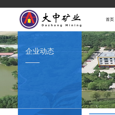
首页
企业动态