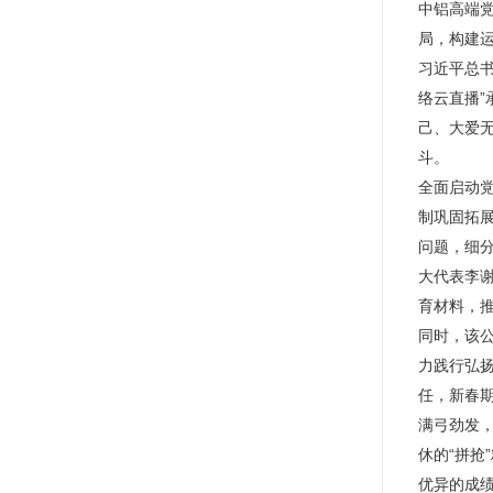
中铝高端党
局，构建运
习近平总书
络云直播”
己、大爱无
斗。
全面启动党
制巩固拓展
问题，细分
大代表李
育材料，
同时，该公
力践行弘扬
任，新春期
满弓劲发
休的“拼
优异的成绩