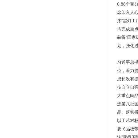
0.88个
念印入人
序“黑灯工
均完成重点
获得“国家
划，强化
习近平总书
位，着力
成长没有
技自立自强
大重点民品
选第八批
品。落实投
以工艺对
要民品板带
法”获得国