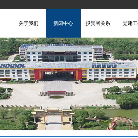
关于我们
新闻中心
投资者关系
党建工