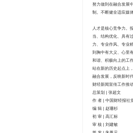
努力做到在融合发展
制。不断健全适应媒
人才是核心竞争力。
当、结构优化、具有
力、专业作风、专业
到胸中有大义、心里
和谐、积极向上的工
站在新的历史起点上
融合发展，反映新时
财经新闻宣传工作推
总策划 | 张超文
作 者 | 中国财经报
编 辑 | 赵珊杉
初 审 | 高汇标
审 核 | 刘建敏
签 发 | 朱胤元