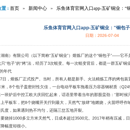
置 :
首页
»
新闻中心
»
乐鱼体育官网入口app-五矿铜业：“铜
乐鱼体育官网入口app-五矿铜业：“铜包子”
日期：2026-07-04
湖南）有限公司（以下简称“五矿铜业”）熔炼厂的这个“铜包子”——它
这只“包子”的“烤”法，经历了3次蜕变。每一次蜕变背后，都是一群五矿
”的年代
5月7日，熔炼厂正式投产。当时，所有人都是新手。火法精炼工序的烤包
方米，8个包子盖密封性欠佳，一台电动平板车拖着压力容器钢材质（Q24
一班炉后中控工欧大庆回忆起来，话语里带着当年的那股蛮劲：“那时候只
上平板车，把8个烧嘴开关拧到最大，天然气“放肆”地燃烧，火苗呼呼作
00摄氏度，如果遇到热不均匀，还隔三岔五地开裂。
要烧掉1000多立方米天然气，日成本超过3500元。2017年稍有压减，
下降幅度却很小。