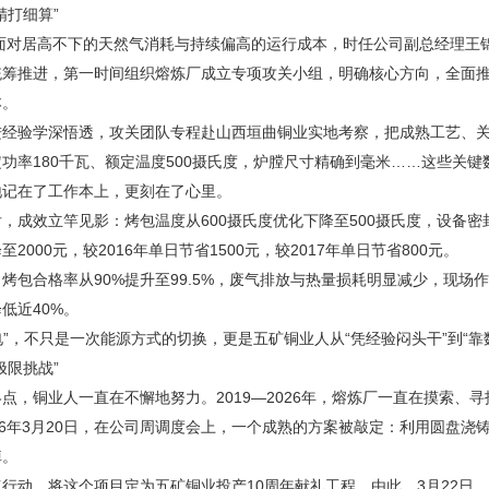
精打细算”
，面对居高不下的天然气消耗与持续偏高的运行成本，时任公司副总经理王
筹推进，第一时间组织熔炼厂成立专项攻关小组，明确核心方向，全面推进
本。
进经验学深悟透，攻关团队专程赴山西垣曲铜业实地考察，把成熟工艺、关
功率180千瓦、额定温度500摄氏度，炉膛尺寸精确到毫米……这些关
地记在了工作本上，更刻在了心里。
，成效立竿见影：烤包温度从600摄氏度优化下降至500摄氏度，设备密
2000元，较2016年单日节省1500元，较2017年单日节省800元。
烤包合格率从90%提升至99.5%，废气排放与热量损耗明显减少，现
低近40%。
“电”，不只是一次能源方式的切换，更是五矿铜业人从“凭经验闷头干”到“
极限挑战”
点，铜业人一直在不懈地努力。2019—2026年，熔炼厂一直在摸索、
26年3月20日，在公司周调度会上，一个成熟的方案被敲定：利用圆盘
掉。
行动，将这个项目定为五矿铜业投产10周年献礼工程。由此，3月22日