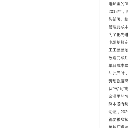
电炉里的“
2018年
头部署、统
管理要成
为了把先
电阻炉额定
工工整整
改造完成后
单日成本降至
与此同时，
劳动强度降
从“气”到
余温里的“
降本没有终
论证，20
都要被省
熔炼厂迅速