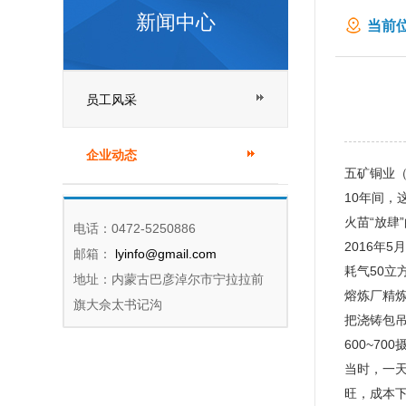
新闻中心
当前位
员工风采
企业动态
五矿铜业（
10年间，
火苗“放肆
电话：0472-5250886
2016年
邮箱：
lyinfo@gmail.com
耗气50立
地址：内蒙古巴彦淖尔市宁拉拉前
熔炼厂精炼
旗大佘太书记沟
把浇铸包吊
600~7
当时，一天
旺，成本