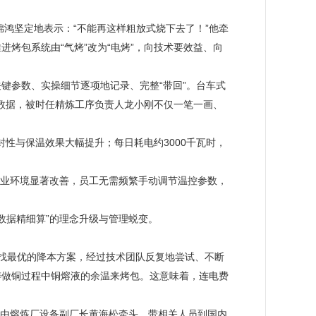
锦鸿坚定地表示：“不能再这样粗放式烧下去了！”他牵
烤包系统由“气烤”改为“电烤”，向技术要效益、向
键参数、实操细节逐项地记录、完整“带回”。台车式
键数据，被时任精炼工序负责人龙小刚不仅一笔一画、
封性与保温效果大幅提升；每日耗电约3000千瓦时，
场作业环境显著改善，员工无需频繁手动调节温控参数，
靠数据精细算”的理念升级与管理蜕变。
寻找最优的降本方案，经过技术团队反复地尝试、不断
浇铸做铜过程中铜熔液的余温来烤包。这意味着，连电费
，由熔炼厂设备副厂长黄海松牵头，带相关人员到国内