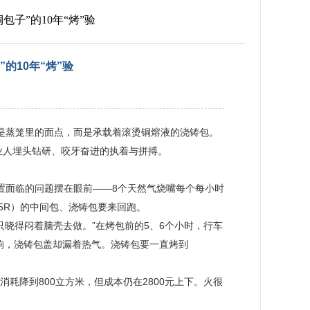
包子”的10年“烤”验
的10年“烤”验
不是蒸笼里的面点，而是承载着滚烫铜熔液的浇铸包。
铜业人埋头钻研、咬牙奋进的执着与拼搏。
装置面临的问题摆在眼前——8个天然气烧嘴每个每小时
5R）的中间包、浇铸包要来回跑。
晓得闷着脑壳去做。”在烤包前的5、6个小时，行车
响，浇铸包盖却漏着热气。浇铸包要一直烤到
日消耗降到800立方米，但成本仍在2800元上下。火很